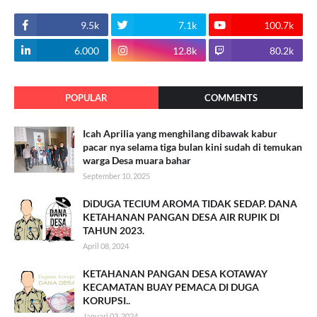
9.5k
7.1k
100.7k
6.000
12.8k
80.2k
POPULAR
COMMENTS
Icah Aprilia yang menghilang dibawak kabur
pacar nya selama tiga bulan kini sudah di temukan
warga Desa muara bahar
September 10, 2025
DiDUGA TECIUM AROMA TIDAK SEDAP. DANA
KETAHANAN PANGAN DESA AIR RUPIK DI
TAHUN 2023.
April 08, 2024
KETAHANAN PANGAN DESA KOTAWAY
KECAMATAN BUAY PEMACA DI DUGA
KORUPSI..
Januari 03, 2024