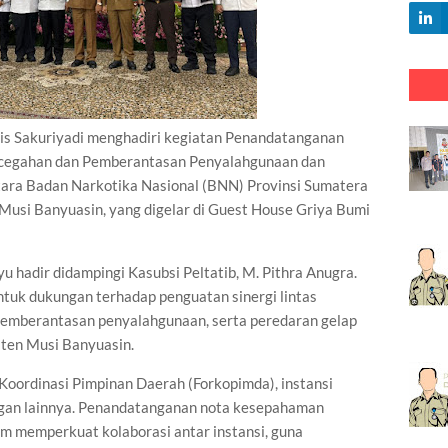
 Sakuriyadi menghadiri kegiatan Penandatanganan
cegahan dan Pemberantasan Penyalahgunaan dan
tara Badan Narkotika Nasional (BNN) Provinsi Sumatera
usi Banyuasin, yang digelar di Guest House Griya Bumi
u hadir didampingi Kasubsi Peltatib, M. Pithra Anugra.
uk dukungan terhadap penguatan sinergi lintas
pemberantasan penyalahgunaan, serta peredaran gelap
aten Musi Banyuasin.
m Koordinasi Pimpinan Daerah (Forkopimda), instansi
ngan lainnya. Penandatanganan nota kesepahaman
am memperkuat kolaborasi antar instansi, guna