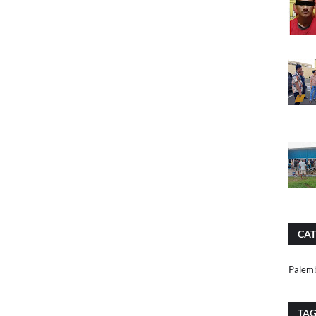
CAT
Palem
TA