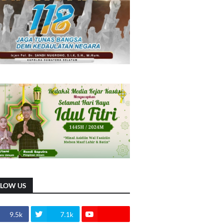
LLOW US
9.5k
7.1k