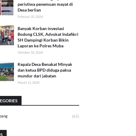
peristiwa penemuan mayat di
Desa berlian
Februari 10, 2024
Banyak Korban investasi
Bodong CLSK, Advokat Indafikri
SH Dampingi Korban Bikin
Laporan ke Polres Muba
Oktober 10, 2024
Kepala Desa Benakat Minyak
dan ketua BPD diduga paksa
mundur dari jabatan
Maret 11, 2024
EGORIES
bang
(65)
GS