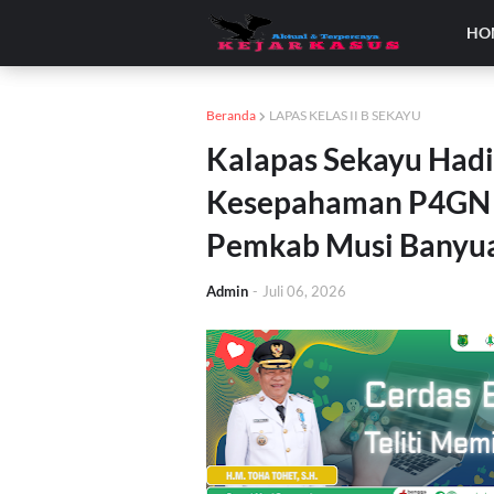
HO
Beranda
LAPAS KELAS II B SEKAYU
Kalapas Sekayu Had
Kesepahaman P4GN 
Pemkab Musi Banyu
Admin
-
Juli 06, 2026