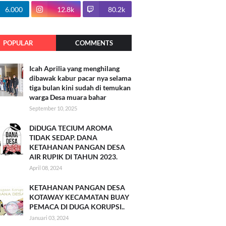
100.7k
6.000
12.8k
80.2k
POPULAR
COMMENTS
Icah Aprilia yang menghilang
dibawak kabur pacar nya selama
tiga bulan kini sudah di temukan
warga Desa muara bahar
September 10, 2025
DiDUGA TECIUM AROMA
TIDAK SEDAP. DANA
KETAHANAN PANGAN DESA
AIR RUPIK DI TAHUN 2023.
April 08, 2024
KETAHANAN PANGAN DESA
KOTAWAY KECAMATAN BUAY
PEMACA DI DUGA KORUPSI..
Januari 03, 2024