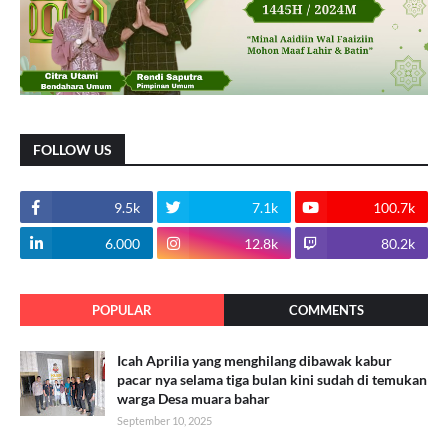
FOLLOW US
9.5k
7.1k
100.7k
6.000
12.8k
80.2k
POPULAR
COMMENTS
Icah Aprilia yang menghilang dibawak kabur
pacar nya selama tiga bulan kini sudah di temukan
warga Desa muara bahar
September 10, 2025