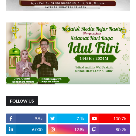
FOLLOW US
9.5k
7.1k
100.7k
6.000
12.8k
80.2k