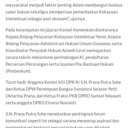
masyarakat menjadi faktor penting dalam membangun budaya
sadar hukum sekaligus memperluas pemanfaatan Kekayaan
Intelektual sebagai aset ekonomi”, ujarnya.
Pada kesempatan ini jajaran Kanwil Kemenkum diantaranya
Kepala Bidang Pelayanan Kekayaan Intelektual Yenni, Kepala
Bidang Pelayanan Administrasi Hukum Umum Gunawan, serta
Koordinator Penyuluh Hukum Asnedi turut memaparkan
secara teknis mekanisme perlindungan KI, pendaftaran
Perseroan Perorangan serta layanan Pos Bantuan Hukum
(Posbankum).
Turut hadir Anggota Komisi XIII DPR RI S.N. Prana Putra Sohe
dan Ketua DPW Perempuan Bangsa Sumatera Selatan Yetti
Oktarina Prana, dan Ketua Fraksi PKB DPRD Sumsel Nilawati
serta anggota DPRD Elvaria Novianti.
S.N. Prana Putra Sohe menekankan pentingnya forum
komunikasi seperti ini sebagai sarana menyerap aspirasi dan
menjembatani berbagai persoalan hukum yang dihadapi