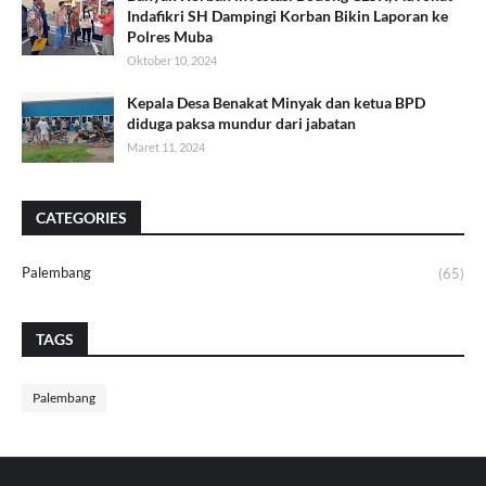
Indafikri SH Dampingi Korban Bikin Laporan ke
Polres Muba
Oktober 10, 2024
Kepala Desa Benakat Minyak dan ketua BPD
diduga paksa mundur dari jabatan
Maret 11, 2024
CATEGORIES
Palembang
(65)
TAGS
Palembang