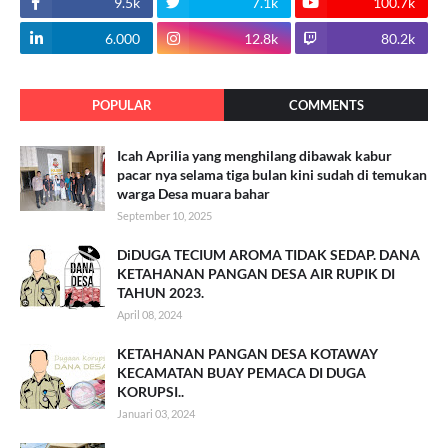
9.5k
7.1k
100.7k
6.000
12.8k
80.2k
POPULAR
COMMENTS
Icah Aprilia yang menghilang dibawak kabur
pacar nya selama tiga bulan kini sudah di temukan
warga Desa muara bahar
September 10, 2025
DiDUGA TECIUM AROMA TIDAK SEDAP. DANA
KETAHANAN PANGAN DESA AIR RUPIK DI
TAHUN 2023.
April 08, 2024
KETAHANAN PANGAN DESA KOTAWAY
KECAMATAN BUAY PEMACA DI DUGA
KORUPSI..
Januari 03, 2024