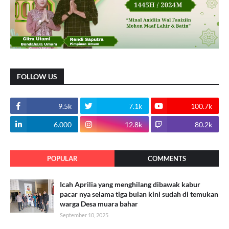
FOLLOW US
9.5k
7.1k
100.7k
6.000
12.8k
80.2k
POPULAR
COMMENTS
Icah Aprilia yang menghilang dibawak kabur
pacar nya selama tiga bulan kini sudah di temukan
warga Desa muara bahar
September 10, 2025