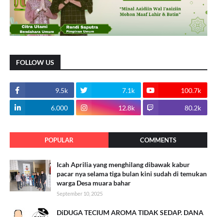
FOLLOW US
9.5k
7.1k
100.7k
6.000
12.8k
80.2k
POPULAR
COMMENTS
Icah Aprilia yang menghilang dibawak kabur
pacar nya selama tiga bulan kini sudah di temukan
warga Desa muara bahar
September 10, 2025
DiDUGA TECIUM AROMA TIDAK SEDAP. DANA