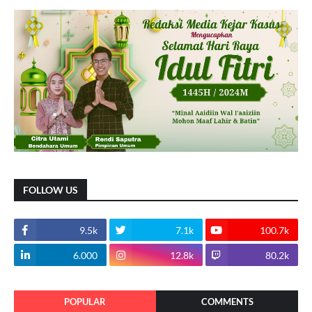
FOLLOW US
9.5k
7.1k
100.7k
6.000
12.8k
80.2k
POPULAR
COMMENTS