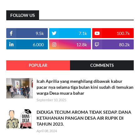
FOLLOW US
9.5k
7.1k
100.7k
6.000
12.8k
80.2k
POPULAR
COMMENTS
Icah Aprilia yang menghilang dibawak kabur
pacar nya selama tiga bulan kini sudah di temukan
warga Desa muara bahar
September 10, 2025
DiDUGA TECIUM AROMA TIDAK SEDAP. DANA
KETAHANAN PANGAN DESA AIR RUPIK DI
TAHUN 2023.
April 08, 2024