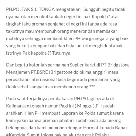
PH.POLTAK SILITONGA mengatakan ; Sungguh begitu tidak
nyaman dan menakutkankah negeri ini pak Kapolda? atas
tingkah laku preman penjahat di negri ini tanpa ada rasa
takutnya mau membunuh orang meneror dan membakar
mobilnya sehingga membuat klien PH warga negara yang baik
yang bekerja dengan baik dan halal untuk menghidupi anak
istrinya Pak kapolda ?? Tuturnya.
Dan begitu kotor lah permainan Suplier karet di PT Bridgstone
Menajemen PT.BSRE (Brigestone dolok malanggir) masa
perusahaan internasional bisa begini ada permainan yang
tidak sehat sampai mau membunuh orang ???
Pada saat terjadinya pembakaran PH.PS lagi berada di
Kalimantan tengah namun Pagi ini ( Minggu ),PH sudah
arahkan Klien PH membuat Laporan ke Polda sumut karena
kami yakin bahwa preman jahat ini sudah pasti ada beking
bekingnya, dan kami memohon dengan Hormat kepada Bapak
#Kapolda_Sumut tolong pak pelaku dan otak Pelaku