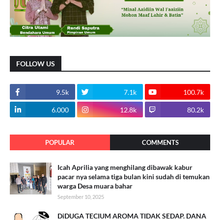
FOLLOW US
9.5k
7.1k
100.7k
6.000
12.8k
80.2k
POPULAR
COMMENTS
Icah Aprilia yang menghilang dibawak kabur
pacar nya selama tiga bulan kini sudah di temukan
warga Desa muara bahar
September 10, 2025
DiDUGA TECIUM AROMA TIDAK SEDAP. DANA