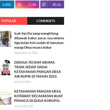
100.7k
6.000
12.8k
80.2k
POPULAR
COMMENTS
Icah Aprilia yang menghilang
dibawak kabur pacar nya selama
tiga bulan kini sudah di temukan
warga Desa muara bahar
September 10, 2025
DiDUGA TECIUM AROMA
TIDAK SEDAP. DANA
KETAHANAN PANGAN DESA
AIR RUPIK DI TAHUN 2023.
April 08, 2024
KETAHANAN PANGAN DESA
KOTAWAY KECAMATAN BUAY
PEMACA DI DUGA KORUPSI..
Januari 03, 2024