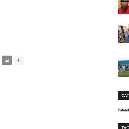
CAT
Palem
TA