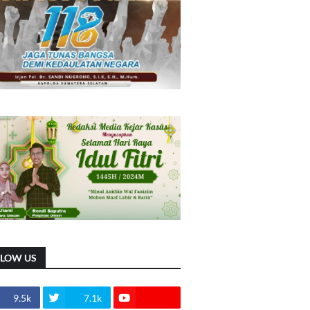
LLOW US
9.5k
7.1k