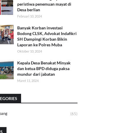
peristiwa penemuan mayat di
Desa berlian
Februari 10, 2024
Banyak Korban investasi
Bodong CLSK, Advokat Indafikri
SH Dampingi Korban Bikin
Laporan ke Polres Muba
Oktober 10, 2024
Kepala Desa Benakat Minyak
dan ketua BPD diduga paksa
mundur dari jabatan
Maret 11, 2024
EGORIES
bang
(65)
GS