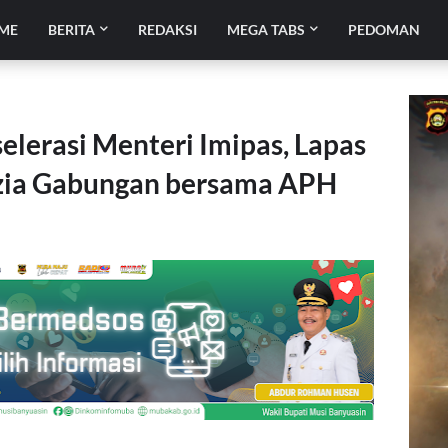
ME
BERITA
REDAKSI
MEGA TABS
PEDOMAN
lerasi Menteri Imipas, Lapas
zia Gabungan bersama APH