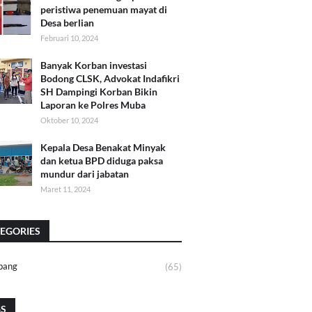
peristiwa penemuan mayat di
Desa berlian
Februari 10, 2024
Banyak Korban investasi
Bodong CLSK, Advokat Indafikri
SH Dampingi Korban Bikin
Laporan ke Polres Muba
Oktober 10, 2024
Kepala Desa Benakat Minyak
dan ketua BPD diduga paksa
mundur dari jabatan
Maret 11, 2024
EGORIES
bang
(65)
GS