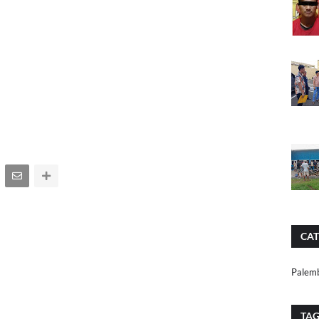
CAT
Palem
TA