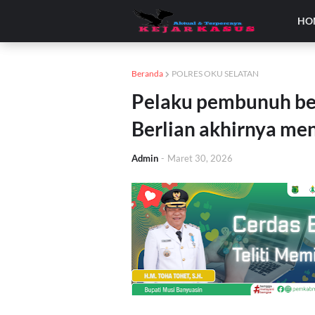
HO
Beranda
POLRES OKU SELATAN
Pelaku pembunuh be
Berlian akhirnya men
Admin
-
Maret 30, 2026