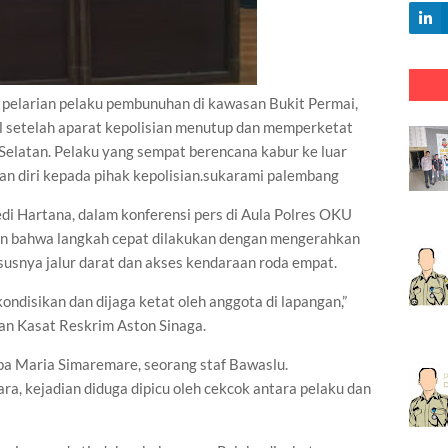
larian pelaku pembunuhan di kawasan Bukit Permai,
l setelah aparat kepolisian menutup dan memperketat
Selatan. Pelaku yang sempat berencana kabur ke luar
an diri kepada pihak kepolisian.sukarami palembang
i Hartana, dalam konferensi pers di Aula Polres OKU
kan bahwa langkah cepat dilakukan dengan mengerahkan
hususnya jalur darat dan akses kendaraan roda empat.
kondisikan dan dijaga ketat oleh anggota di lapangan,”
an Kasat Reskrim Aston Sinaga.
a Maria Simaremare, seorang staf Bawaslu.
ra, kejadian diduga dipicu oleh cekcok antara pelaku dan