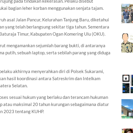
ujung pada tindakan kekerasan. Pelaku disebut
kai bagian leher korban menggunakan senjata tajam.
ruh asal Jalan Pancur, Kelurahan Tanjung Baru, diketahui
n yang telah berlangsung sekitar tiga tahun. Sementara
a Baturaja Timur, Kabupaten Ogan Komering Ulu (OKU).
urut mengamankan sejumlah barang bukti, di antaranya
a putih, sebuah laptop, serta sebilah parang yang diduga
pelaku akhirnya menyerahkan diri di Polsek Sukarami,
an hasil koordinasi antara Satreskrim dan Intelkam
atera Selatan.
roses sesuai hukum yang berlaku dan terancam hukuman
dup atau maksimal 20 tahun kurungan sebagaimana diatur
n 2023 tentang KUHP.