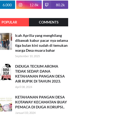
100.7k
6.000
12.8k
80.2k
POPULAR
COMMENTS
Icah Aprilia yang menghilang
dibawak kabur pacar nya selama
tiga bulan kini sudah di temukan
warga Desa muara bahar
September 10, 2025
DiDUGA TECIUM AROMA
TIDAK SEDAP. DANA
KETAHANAN PANGAN DESA
AIR RUPIK DI TAHUN 2023.
April 08, 2024
KETAHANAN PANGAN DESA
KOTAWAY KECAMATAN BUAY
PEMACA DI DUGA KORUPSI..
Januari 03, 2024