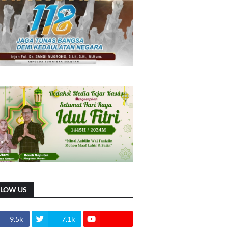
LLOW US
9.5k
7.1k