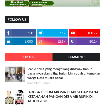
FOLLOW US
9.5k
7.1k
100.7k
6.000
12.8k
80.2k
POPULAR
COMMENTS
Icah Aprilia yang menghilang dibawak kabur
pacar nya selama tiga bulan kini sudah di temukan
warga Desa muara bahar
September 10, 2025
DiDUGA TECIUM AROMA TIDAK SEDAP. DANA
KETAHANAN PANGAN DESA AIR RUPIK DI
TAHUN 2023.