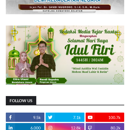
FOLLOW US
9.5k
7.1k
100.7k
6.000
12.8k
80.2k