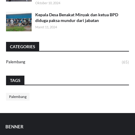
Oktober 10, 2024
Kepala Desa Benakat Minyak dan ketua BPD
diduga paksa mundur dari jabatan
Maret 11, 2024
CATEGORIES
Palembang
(65)
TAGS
Palembang
BENNER