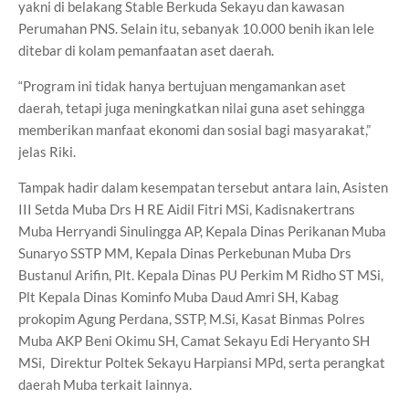
yakni di belakang Stable Berkuda Sekayu dan kawasan
Perumahan PNS. Selain itu, sebanyak 10.000 benih ikan lele
ditebar di kolam pemanfaatan aset daerah.
“Program ini tidak hanya bertujuan mengamankan aset
daerah, tetapi juga meningkatkan nilai guna aset sehingga
memberikan manfaat ekonomi dan sosial bagi masyarakat,”
jelas Riki.
Tampak hadir dalam kesempatan tersebut antara lain, Asisten
III Setda Muba Drs H RE Aidil Fitri MSi, Kadisnakertrans
Muba Herryandi Sinulingga AP, Kepala Dinas Perikanan Muba
Sunaryo SSTP MM, Kepala Dinas Perkebunan Muba Drs
Bustanul Arifin, Plt. Kepala Dinas PU Perkim M Ridho ST MSi,
Plt Kepala Dinas Kominfo Muba Daud Amri SH, Kabag
prokopim Agung Perdana, SSTP, M.Si, Kasat Binmas Polres
Muba AKP Beni Okimu SH, Camat Sekayu Edi Heryanto SH
MSi, Direktur Poltek Sekayu Harpiansi MPd, serta perangkat
daerah Muba terkait lainnya.