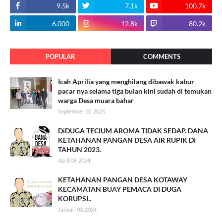
9.5k
7.1k
100.7k
6.000
12.8k
80.2k
POPULAR
COMMENTS
Icah Aprilia yang menghilang dibawak kabur
pacar nya selama tiga bulan kini sudah di temukan
warga Desa muara bahar
September 10, 2025
DiDUGA TECIUM AROMA TIDAK SEDAP. DANA
KETAHANAN PANGAN DESA AIR RUPIK DI
TAHUN 2023.
April 08, 2024
KETAHANAN PANGAN DESA KOTAWAY
KECAMATAN BUAY PEMACA DI DUGA
KORUPSI..
Januari 03, 2024