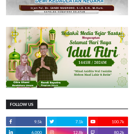
FOLLOW US
9.5k
7.1k
100.7k
6.000
12.8k
80.2k