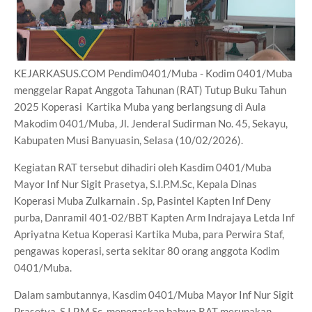
KEJARKASUS.COM Pendim0401/Muba - Kodim 0401/Muba
menggelar Rapat Anggota Tahunan (RAT) Tutup Buku Tahun
2025 Koperasi Kartika Muba yang berlangsung di Aula
Makodim 0401/Muba, Jl. Jenderal Sudirman No. 45, Sekayu,
Kabupaten Musi Banyuasin, Selasa (10/02/2026).
Kegiatan RAT tersebut dihadiri oleh Kasdim 0401/Muba
Mayor Inf Nur Sigit Prasetya, S.I.P.M.Sc, Kepala Dinas
Koperasi Muba Zulkarnain . Sp, Pasintel Kapten Inf Deny
purba, Danramil 401-02/BBT Kapten Arm Indrajaya Letda Inf
Apriyatna Ketua Koperasi Kartika Muba, para Perwira Staf,
pengawas koperasi, serta sekitar 80 orang anggota Kodim
0401/Muba.
Dalam sambutannya, Kasdim 0401/Muba Mayor Inf Nur Sigit
Prasetya, S.I.P.M.Sc, menegaskan bahwa RAT merupakan