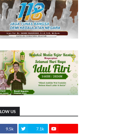
LLOW US
9.5k
7.1k