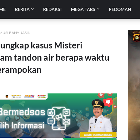
ME
BERITA
REDAKSI
MEGA TABS
PEDOMAN
 MUSI BANYUASIN
 ungkap kasus Misteri
am tandon air berapa waktu
perampokan