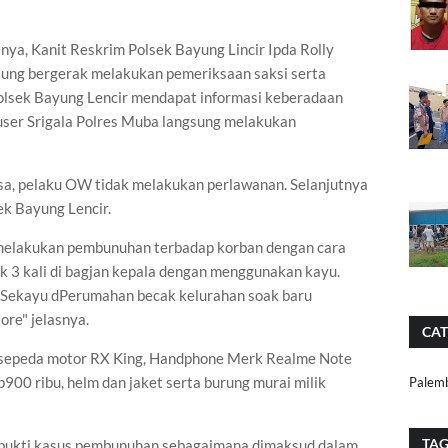
utnya, Kanit Reskrim Polsek Bayung Lincir Ipda Rolly
gsung bergerak melakukan pemeriksaan saksi serta
olsek Bayung Lencir mendapat informasi keberadaan
Buser Srigala Polres Muba langsung melakukan
sa, pelaku OW tidak melakukan perlawanan. Selanjutnya
ek Bayung Lencir.
melakukan pembunuhan terbadap korban dengan cara
 3 kali di bagjan kepala dengan menggunakan kayu.
i Sekayu dPerumahan becak kelurahan soak baru
re" jelasnya.
CAT
 sepeda motor RX King, Handphone Merk Realme Note
900 ribu, helm dan jaket serta burung murai milik
Palem
TA
g bukti kasus pembunuhan sebagaimana dimaksud dalam