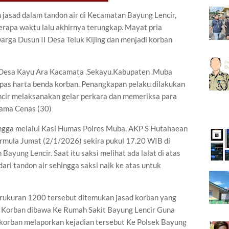
sad dalam tandon air di Kecamatan Bayung Lencir,
apa waktu lalu akhirnya terungkap. Mayat pria
rga Dusun II Desa Teluk Kijing dan menjadi korban
 Desa Kayu Ara Kacamata .Sekayu.Kabupaten .Muba
as harta benda korban. Penangkapan pelaku dilakukan
encir melaksanakan gelar perkara dan memeriksa para
nama Cenas (30)
ingga melalui Kasi Humas Polres Muba, AKP S Hutahaean
rmula Jumat (2/1/2026) sekira pukul 17.20 WIB di
yung Lencir. Saat itu saksi melihat ada lalat di atas
ari tandon air sehingga saksi naik ke atas untuk
berukuran 1200 tersebut ditemukan jasad korban yang
lu Korban dibawa Ke Rumah Sakit Bayung Lencir Guna
korban melaporkan kejadian tersebut Ke Polsek Bayung