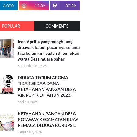
100.7k
6.000
12.8k
80.2k
POPULAR
COMMENTS
Icah Aprilia yang menghilang
dibawak kabur pacar nya selama
tiga bulan kini sudah di temukan
warga Desa muara bahar
September 10, 2025
DiDUGA TECIUM AROMA
TIDAK SEDAP. DANA
KETAHANAN PANGAN DESA
AIR RUPIK DI TAHUN 2023.
April 08, 2024
KETAHANAN PANGAN DESA
KOTAWAY KECAMATAN BUAY
PEMACA DI DUGA KORUPSI..
Januari 03, 2024