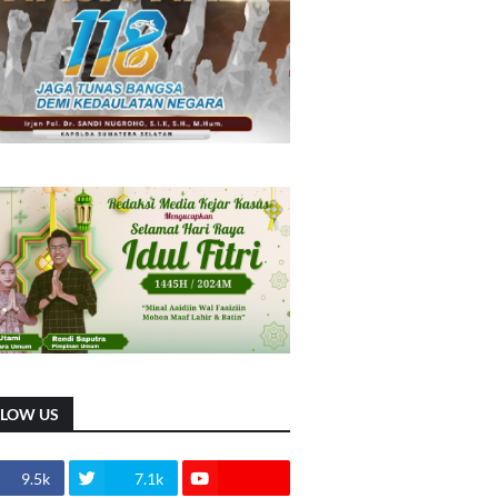
LLOW US
9.5k
7.1k