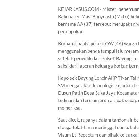
KEJARKASUS.COM - Misteri penemuan ja
Kabupaten Musi Banyuasin (Muba) beber
bernama AA (37) tersebut merupakan wa
perampokan.
Korban dihabisi pelaku OW (46) warga
menggunakan benda tumpul lalu meramp
setelah penyidik dari Polsek Bayung L
saksi dari laporan keluarga korban ber
Kapolsek Bayung Lencir AKP Tiyan Tal
SM mengatakan, kronologis kejadian be
Dusun Patin Desa Suka Jaya Kecamatan Ba
tedmon dan tercium aroma tidak sedap d
memeriksa.
Saat dicek, rupanya dalam tandon air 
diduga telah lama meninggal dunia. La
Visum Et Repectum dan pihak keluarga 