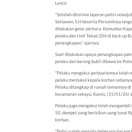
Lencir
"Setelah diterima laporan polisi selanj
Setiawan, S.H beserta Personilnya lan
dilakukan gelar perkara. Kemudian Kap
pelaku dan Unit Tekab 204 di back up 
penangkapan," ujarnya.
Saat dilakukan upaya penangkapan pak
pelaku dan barang bukti dibawa ke Pols
"Pelaku mengakui perbuatannya telah 
pelaku memukul kepala korban sebanyak
Pelaku ditangkap di rumah temannya d
kecamatan sekayu, Kamis, (15/01/26) so
Pelaku juga mengakui telah mengambil
50, dompet yang berisikan uang tunai Rp
korban.
"Polisi sudah menyita beberapa baran