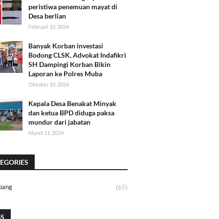
peristiwa penemuan mayat di
Desa berlian
Februari 10, 2024
Banyak Korban investasi
Bodong CLSK, Advokat Indafikri
SH Dampingi Korban Bikin
Laporan ke Polres Muba
Oktober 10, 2024
Kepala Desa Benakat Minyak
dan ketua BPD diduga paksa
mundur dari jabatan
Maret 11, 2024
EGORIES
bang
(65)
GS