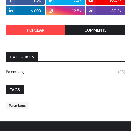
9.5k
7.1k
100.7k
6.000
12.8k
80.2k
POPULAR
COMMENTS
CATEGORIES
Palembang
(65)
TAGS
Palembang