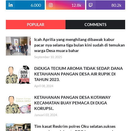
6.000
12.8k
80.2k
POPULAR
COMMENTS
Icah Aprilia yang menghilang dibawak kabur
pacar nya selama tiga bulan kini sudah di temukan
warga Desa muara bahar
September 10, 2025
DiDUGA TECIUM AROMA TIDAK SEDAP. DANA
KETAHANAN PANGAN DESA AIR RUPIK DI
TAHUN 2023.
April 08, 2024
KETAHANAN PANGAN DESA KOTAWAY
KECAMATAN BUAY PEMACA DI DUGA
KORUPSI..
Januari 03, 2024
Tim kasat Reskrim polres Oku selatan.sukses