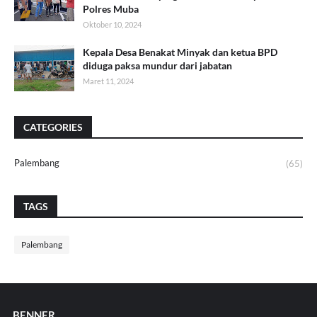
Polres Muba
Oktober 10, 2024
Kepala Desa Benakat Minyak dan ketua BPD
diduga paksa mundur dari jabatan
Maret 11, 2024
CATEGORIES
Palembang
(65)
TAGS
Palembang
BENNER