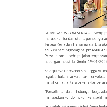
KEJARKASUS.COM SEKAYU – Menjaga ke
merupakan fondasi utama pembangunan 
Tenaga Kerja dan Transmigrasi (Disnak
edukasi penting mengenai prosedur Anj
Perselisihan HI sebagai jalan tengah ya
hubungan industrial. Senin (19/01/202
Selanjutnya Herryandi Sinulingga AP
regulasi bukan hanya untuk menyelesai
menghormati antara pekerja dan perusa
“Perselisihan dalam hubungan kerja ada
menyiapkan koridor hukum yang adil me
Ini adalah instrumen edukatif agar kedu