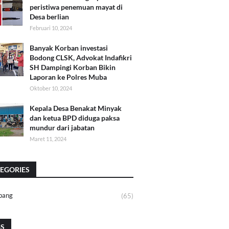
peristiwa penemuan mayat di
Desa berlian
Februari 10, 2024
Banyak Korban investasi
Bodong CLSK, Advokat Indafikri
SH Dampingi Korban Bikin
Laporan ke Polres Muba
Oktober 10, 2024
Kepala Desa Benakat Minyak
dan ketua BPD diduga paksa
mundur dari jabatan
Maret 11, 2024
EGORIES
bang
(65)
GS