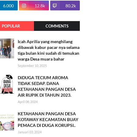
100.7k
6.000
12.8k
80.2k
POPULAR
COMMENTS
Icah Aprilia yang menghilang
dibawak kabur pacar nya selama
tiga bulan kini sudah di temukan
warga Desa muara bahar
September 10, 2025
DiDUGA TECIUM AROMA
TIDAK SEDAP. DANA
KETAHANAN PANGAN DESA
AIR RUPIK DI TAHUN 2023.
April 08, 2024
KETAHANAN PANGAN DESA
KOTAWAY KECAMATAN BUAY
PEMACA DI DUGA KORUPSI..
Januari 03, 2024