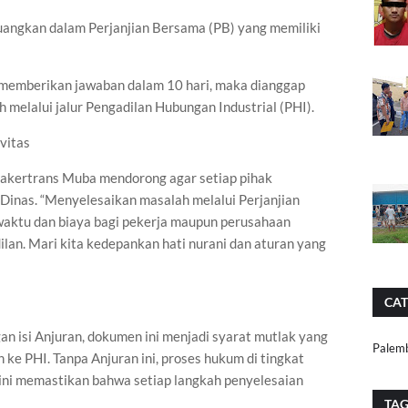
tuangkan dalam Perjanjian Bersama (PB) yang memiliki
k memberikan jawaban dalam 10 hari, maka dianggap
 melalui jalur Pengadilan Hubungan Industrial (PHI).
vitas
nakertrans Muba mendorong agar setiap pihak
Dinas. “Menyelesaikan masalah melalui Perjanjian
 waktu dan biaya bagi pekerja maupun perusahaan
ilan. Mari kita kedepankan hati nurani dan aturan yang
CAT
n isi Anjuran, dokumen ini menjadi syarat mutlak yang
Palem
ke PHI. Tanpa Anjuran ini, proses hukum di tingkat
l ini memastikan bahwa setiap langkah penyelesaian
TA