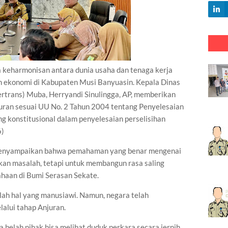
harmonisan antara dunia usaha dan tenaga kerja
ekonomi di Kabupaten Musi Banyuasin. Kepala Dinas
ertrans) Muba, Herryandi Sinulingga, AP, memberikan
uran sesuai UU No. 2 Tahun 2004 tentang Penyelesaian
ng konstitusional dalam penyelesaian perselisihan
6)
, menyampaikan bahwa pemahaman yang benar mengenai
kan masalah, tetapi untuk membangun rasa saling
haan di Bumi Serasan Sekate.
lah hal yang manusiawi. Namun, negara telah
lalui tahap Anjuran.
a belah pihak bisa melihat duduk perkara secara jernih