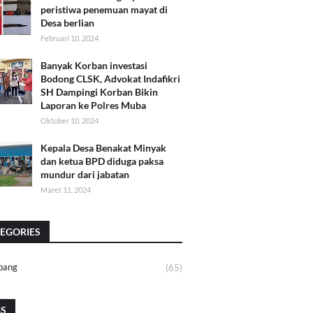
peristiwa penemuan mayat di
Desa berlian
Februari 10, 2024
Banyak Korban investasi
Bodong CLSK, Advokat Indafikri
SH Dampingi Korban Bikin
Laporan ke Polres Muba
Oktober 10, 2024
Kepala Desa Benakat Minyak
dan ketua BPD diduga paksa
mundur dari jabatan
Maret 11, 2024
EGORIES
bang
(65)
GS