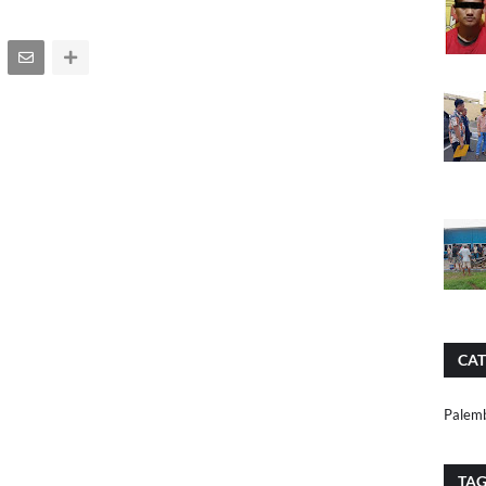
CAT
Palem
TA