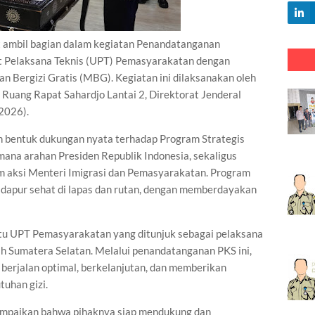
mbil bagian dalam kegiatan Penandatanganan
it Pelaksana Teknis (UPT) Pemasyarakatan dengan
 Bergizi Gratis (MBG). Kegiatan ini dilaksanakan oleh
Ruang Rapat Sahardjo Lantai 2, Direktorat Jenderal
2026).
 bentuk dukungan nyata terhadap Program Strategis
mana arahan Presiden Republik Indonesia, sekaligus
am aksi Menteri Imigrasi dan Pemasyarakatan. Program
dapur sehat di lapas dan rutan, dengan memberdayakan
atu UPT Pemasyarakatan yang ditunjuk sebagai pelaksana
ah Sumatera Selatan. Melalui penandatanganan PKS ini,
berjalan optimal, berkelanjutan, dan memberikan
uhan gizi.
yampaikan bahwa pihaknya siap mendukung dan