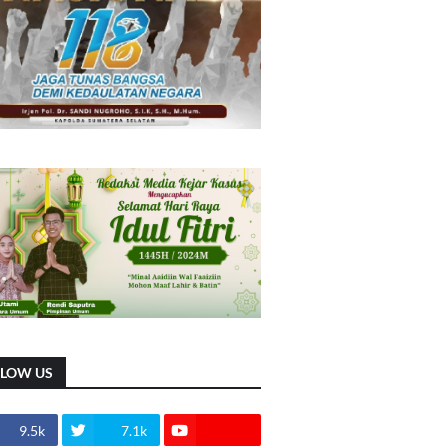
LLOW US
9.5k
7.1k