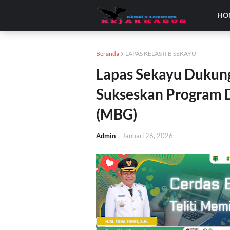
HO
Beranda
LAPAS KELAS II B SEKAYU
Lapas Sekayu Dukung
Sukseskan Program D
(MBG)
Admin
-
Januari 26, 2026