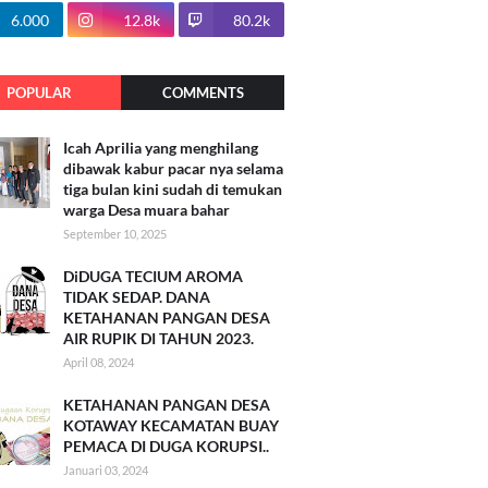
100.7k
6.000
12.8k
80.2k
POPULAR
COMMENTS
Icah Aprilia yang menghilang
dibawak kabur pacar nya selama
tiga bulan kini sudah di temukan
warga Desa muara bahar
September 10, 2025
DiDUGA TECIUM AROMA
TIDAK SEDAP. DANA
KETAHANAN PANGAN DESA
AIR RUPIK DI TAHUN 2023.
April 08, 2024
KETAHANAN PANGAN DESA
KOTAWAY KECAMATAN BUAY
PEMACA DI DUGA KORUPSI..
Januari 03, 2024