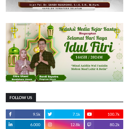
FOLLOW US
9.5k
7.1k
100.7k
6.000
12.8k
80.2k