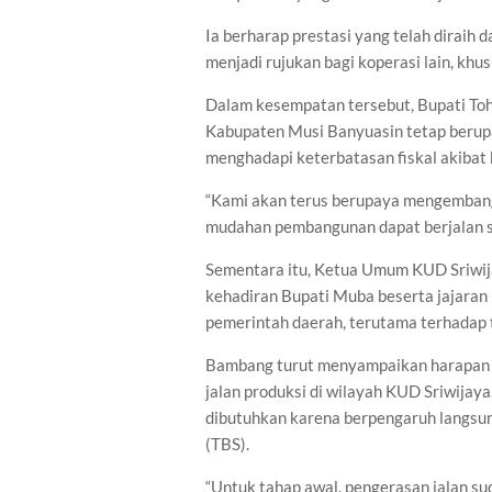
Ia berharap prestasi yang telah diraih 
menjadi rujukan bagi koperasi lain, khu
Dalam kesempatan tersebut, Bupati To
Kabupaten Musi Banyuasin tetap beru
menghadapi keterbatasan fiskal akibat 
“Kami akan terus berupaya mengembang
mudahan pembangunan dapat berjalan se
Sementara itu, Ketua Umum KUD Sriwi
kehadiran Bupati Muba beserta jajaran
pemerintah daerah, terutama terhadap
Bambang turut menyampaikan harapan
jalan produksi di wilayah KUD Sriwijay
dibutuhkan karena berpengaruh langsun
(TBS).
“Untuk tahap awal, pengerasan jalan su