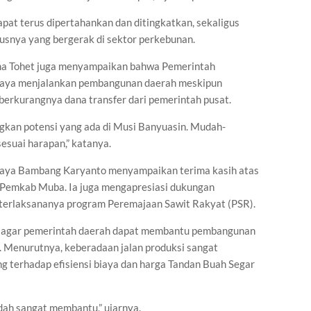
dapat terus dipertahankan dan ditingkatkan, sekaligus
susnya yang bergerak di sektor perkebunan.
ha Tohet juga menyampaikan bahwa Pemerintah
paya menjalankan pembangunan daerah meskipun
berkurangnya dana transfer dari pemerintah pusat.
kan potensi yang ada di Musi Banyuasin. Mudah-
suai harapan,” katanya.
jaya Bambang Karyanto menyampaikan terima kasih atas
 Pemkab Muba. Ia juga mengapresiasi dukungan
 terlaksananya program Peremajaan Sawit Rakyat (PSR).
 agar pemerintah daerah dapat membantu pembangunan
a. Menurutnya, keberadaan jalan produksi sangat
g terhadap efisiensi biaya dan harga Tandan Buah Segar
dah sangat membantu,” ujarnya.