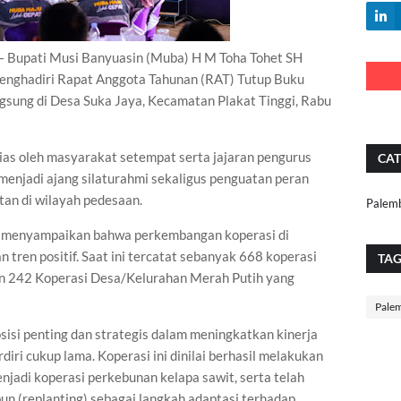
upati Musi Banyuasin (Muba) H M Toha Tohet SH
menghadiri Rapat Anggota Tahunan (RAT) Tutup Buku
gsung di Desa Suka Jaya, Kecamatan Plakat Tinggi, Rabu
as oleh masyarakat setempat serta jajaran pengurus
CAT
menjadi ajang silaturahmi sekaligus penguatan peran
tan di wilayah pedesaan.
Palem
t menyampaikan bahwa perkembangan koperasi di
ren positif. Saat ini tercatat sebanyak 668 koperasi
TA
dan 242 Koperasi Desa/Kelurahan Merah Putih yang
Pale
isi penting dan strategis dalam meningkatkan kinerja
diri cukup lama. Koperasi ini dinilai berhasil melakukan
njadi koperasi perkebunan kelapa sawit, serta telah
 (replanting) sebagai langkah adaptasi terhadap