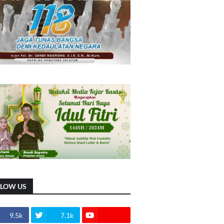
LLOW US
9.5k
7.1k