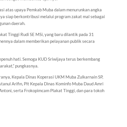
iasi atas upaya Pemkab Muba dalam menurunkan angka
a siap berkontribusi melalui program zakat mal sebagai
gunan daerah.
at Tinggi Rudi SE MSi, yang baru dilantik pada 31
nnya dalam memberikan pelayanan publik secara
sepenuh hati. Semoga KUD Sriwijaya terus berkembang
rakat,” pungkasnya.
aranya, Kepala Dinas Koperasi UKM Muba Zulkarnain SP,
anul Arifin, Plt Kepala Dinas Kominfo Muba Daud Amri
ntoni, serta Frokopimcam Plakat Tinggi, dan para tokoh