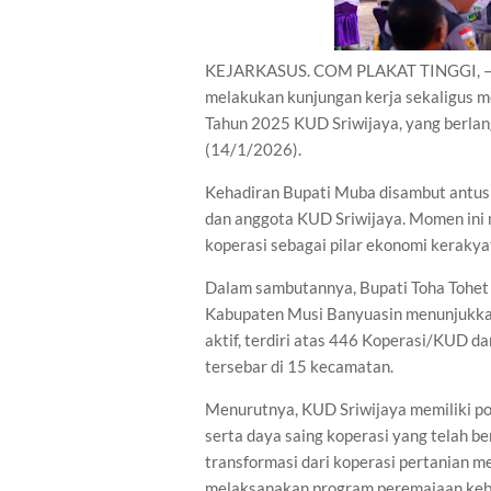
KEJARKASUS. COM PLAKAT TINGGI, — B
melakukan kunjungan kerja sekaligus 
Tahun 2025 KUD Sriwijaya, yang berlan
(14/1/2026).
Kehadiran Bupati Muba disambut antusi
dan anggota KUD Sriwijaya. Momen ini 
koperasi sebagai pilar ekonomi kerakya
Dalam sambutannya, Bupati Toha Tohe
Kabupaten Musi Banyuasin menunjukkan t
aktif, terdiri atas 446 Koperasi/KUD 
tersebar di 15 kecamatan.
Menurutnya, KUD Sriwijaya memiliki pos
serta daya saing koperasi yang telah ber
transformasi dari koperasi pertanian me
melaksanakan program peremajaan kebun