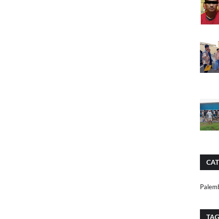
CAT
Palem
TA