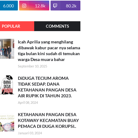
100.7k
6.000
12.8k
80.2k
POPULAR
COMMENTS
Icah Aprilia yang menghilang
dibawak kabur pacar nya selama
tiga bulan kini sudah di temukan
warga Desa muara bahar
September 10, 2025
DiDUGA TECIUM AROMA
TIDAK SEDAP. DANA
KETAHANAN PANGAN DESA
AIR RUPIK DI TAHUN 2023.
April 08, 2024
KETAHANAN PANGAN DESA
KOTAWAY KECAMATAN BUAY
PEMACA DI DUGA KORUPSI..
Januari 03, 2024