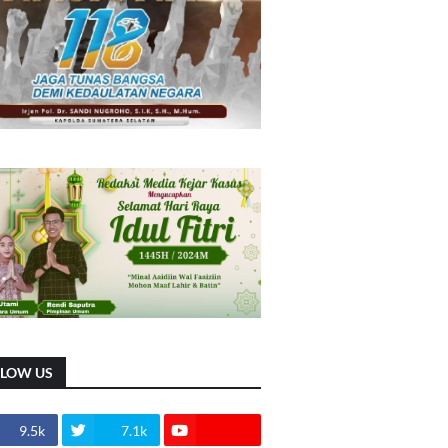
LLOW US
9.5k
7.1k