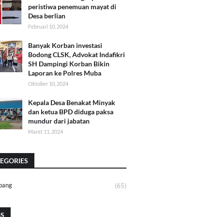
peristiwa penemuan mayat di
Desa berlian
Februari 10, 2024
Banyak Korban investasi
Bodong CLSK, Advokat Indafikri
SH Dampingi Korban Bikin
Laporan ke Polres Muba
Oktober 10, 2024
Kepala Desa Benakat Minyak
dan ketua BPD diduga paksa
mundur dari jabatan
Maret 11, 2024
EGORIES
bang
(65)
GS