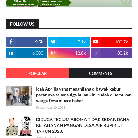
FOLLOW US
9.5k
7.1k
100.7k
6.000
12.8k
80.2k
POPULAR
COMMENTS
Icah Aprilia yang menghilang dibawak kabur
pacar nya selama tiga bulan kini sudah di temukan
warga Desa muara bahar
September 10, 2025
DiDUGA TECIUM AROMA TIDAK SEDAP. DANA
KETAHANAN PANGAN DESA AIR RUPIK DI
TAHUN 2023.
April 08, 2024