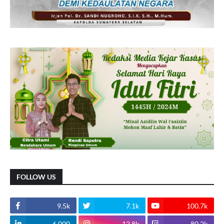
FOLLOW US
9.5k
7.1k
100.7k
6.000
12.8k
80.2k