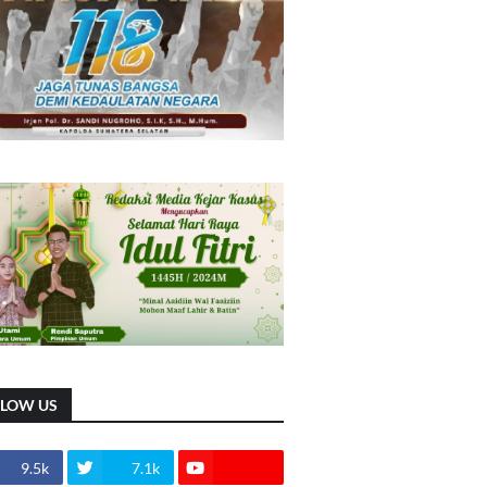
LLOW US
9.5k
7.1k