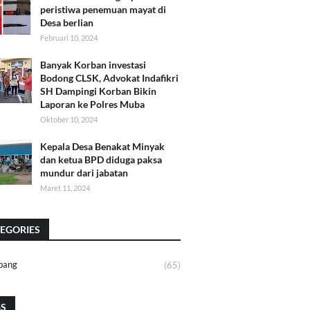
peristiwa penemuan mayat di
Desa berlian
Februari 10, 2024
Banyak Korban investasi
Bodong CLSK, Advokat Indafikri
SH Dampingi Korban Bikin
Laporan ke Polres Muba
Oktober 10, 2024
Kepala Desa Benakat Minyak
dan ketua BPD diduga paksa
mundur dari jabatan
Maret 11, 2024
EGORIES
bang
(65)
GS