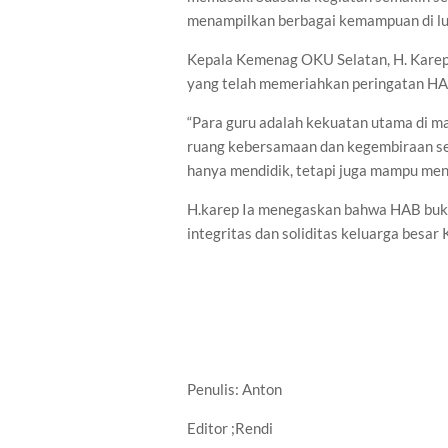
menampilkan berbagai kemampuan di lua
Kepala Kemenag OKU Selatan, H. Karep
yang telah memeriahkan peringatan HAB
“Para guru adalah kekuatan utama di ma
ruang kebersamaan dan kegembiraan se
hanya mendidik, tetapi juga mampu men
H.karep Ia menegaskan bahwa HAB buk
integritas dan soliditas keluarga besa
Penulis: Anton
Editor ;Rendi