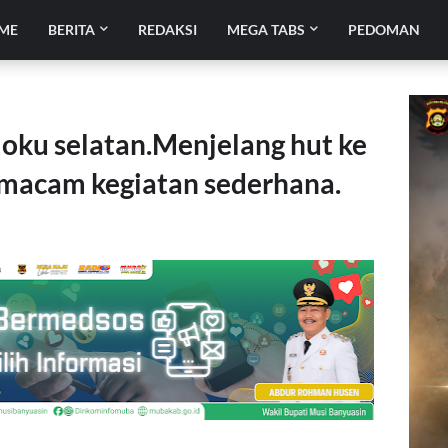
ME
BERITA
REDAKSI
MEGA TABS
PEDOMAN
ku selatan.Menjelang hut ke
macam kegiatan sederhana.