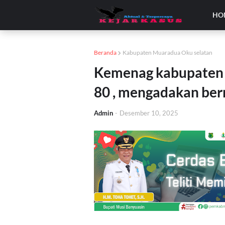
HO
Beranda
Kabupaten Muaradua Oku selatan
Kemenag kabupaten o
80 , mengadakan ber
Admin
-
Desember 10, 2025