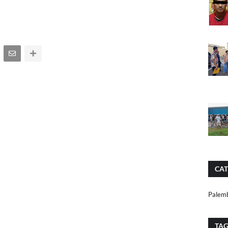
CAT
Palem
TA