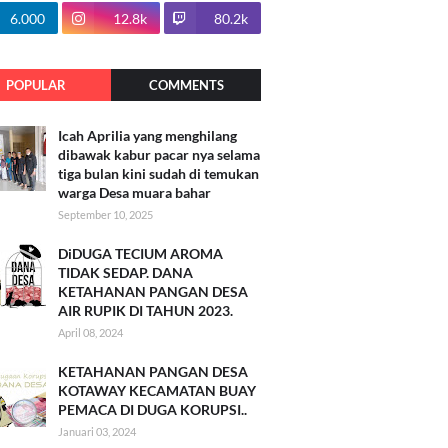
100.7k
6.000
12.8k
80.2k
POPULAR
COMMENTS
Icah Aprilia yang menghilang
dibawak kabur pacar nya selama
tiga bulan kini sudah di temukan
warga Desa muara bahar
September 10, 2025
DiDUGA TECIUM AROMA
TIDAK SEDAP. DANA
KETAHANAN PANGAN DESA
AIR RUPIK DI TAHUN 2023.
April 08, 2024
KETAHANAN PANGAN DESA
KOTAWAY KECAMATAN BUAY
PEMACA DI DUGA KORUPSI..
Januari 03, 2024