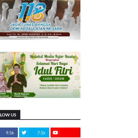
LLOW US
9.5k
7.1k