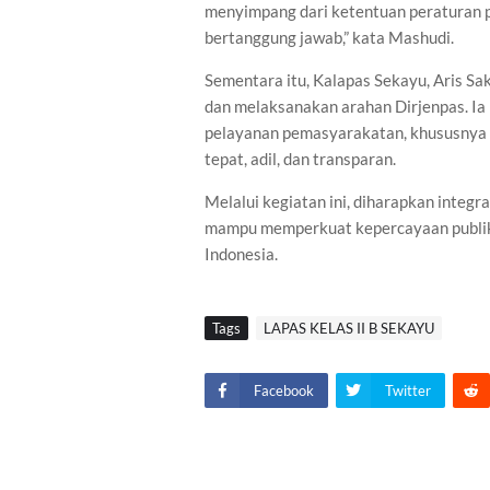
menyimpang dari ketentuan peraturan p
bertanggung jawab,” kata Mashudi.
Sementara itu, Kalapas Sekayu, Aris S
dan melaksanakan arahan Dirjenpas. Ia 
pelayanan pemasyarakatan, khususnya 
tepat, adil, dan transparan.
Melalui kegiatan ini, diharapkan integ
mampu memperkuat kepercayaan publik
Indonesia.
Tags
LAPAS KELAS II B SEKAYU
Facebook
Twitter