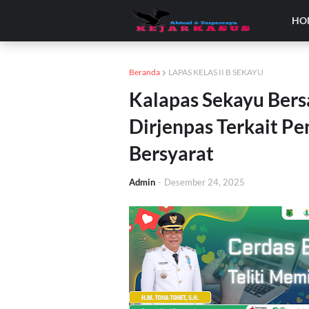
HO
Beranda
LAPAS KELAS II B SEKAYU
Kalapas Sekayu Bers
Dirjenpas Terkait P
Bersyarat
Admin
-
Desember 24, 2025