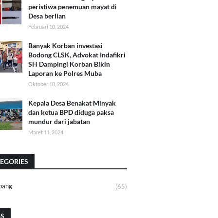
peristiwa penemuan mayat di
Desa berlian
Februari 10, 2024
Banyak Korban investasi
Bodong CLSK, Advokat Indafikri
SH Dampingi Korban Bikin
Laporan ke Polres Muba
Oktober 10, 2024
Kepala Desa Benakat Minyak
dan ketua BPD diduga paksa
mundur dari jabatan
Maret 11, 2024
EGORIES
bang
(65)
GS