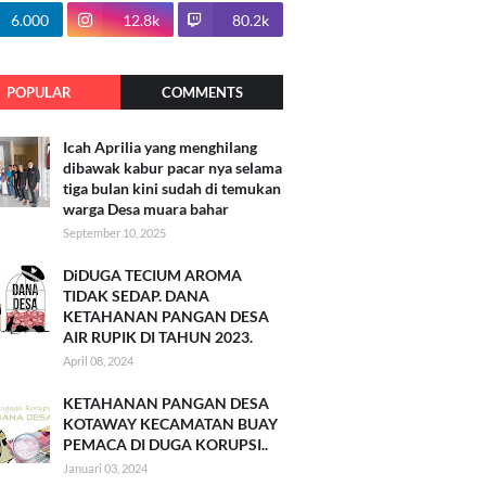
100.7k
6.000
12.8k
80.2k
POPULAR
COMMENTS
Icah Aprilia yang menghilang
dibawak kabur pacar nya selama
tiga bulan kini sudah di temukan
warga Desa muara bahar
September 10, 2025
DiDUGA TECIUM AROMA
TIDAK SEDAP. DANA
KETAHANAN PANGAN DESA
AIR RUPIK DI TAHUN 2023.
April 08, 2024
KETAHANAN PANGAN DESA
KOTAWAY KECAMATAN BUAY
PEMACA DI DUGA KORUPSI..
Januari 03, 2024