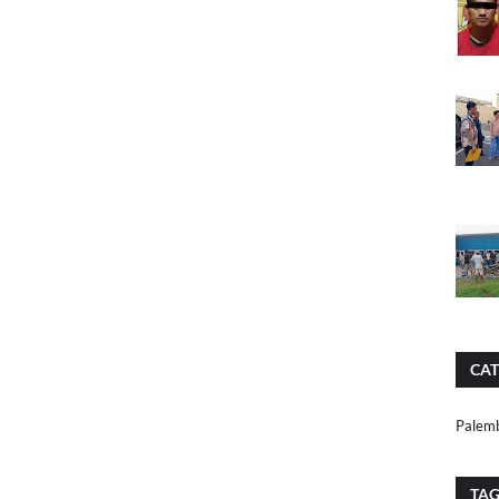
CAT
Palem
TA