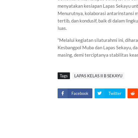
menyatakan kesiapan Lapas Sekayu unt
Menurutnya, kolaborasi antarinstansi m
tertib, dan kondusif, baik di dalam li
luas.
“Melalui kegiatan silaturahmi ini, diha
Kesbangpol Muba dan Lapas Sekayu, da
masing, demi terciptanya stabilitas ke
Tags
LAPAS KELAS II B SEKAYU
Facebook
Twitter