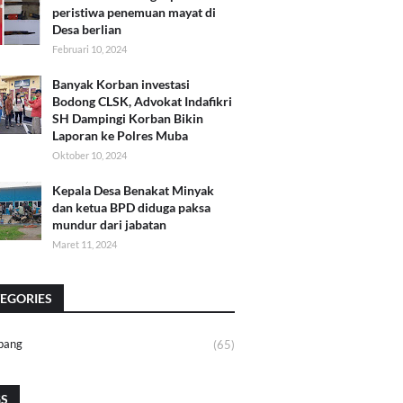
peristiwa penemuan mayat di
Desa berlian
Februari 10, 2024
Banyak Korban investasi
Bodong CLSK, Advokat Indafikri
SH Dampingi Korban Bikin
Laporan ke Polres Muba
Oktober 10, 2024
Kepala Desa Benakat Minyak
dan ketua BPD diduga paksa
mundur dari jabatan
Maret 11, 2024
EGORIES
bang
(65)
GS