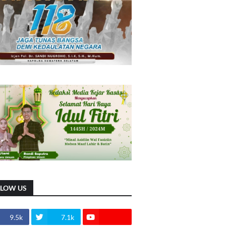
LLOW US
9.5k
7.1k