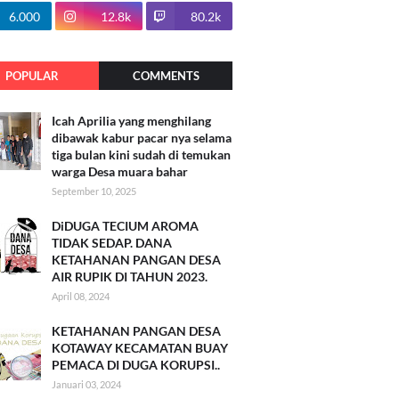
100.7k
6.000
12.8k
80.2k
POPULAR
COMMENTS
Icah Aprilia yang menghilang
dibawak kabur pacar nya selama
tiga bulan kini sudah di temukan
warga Desa muara bahar
September 10, 2025
DiDUGA TECIUM AROMA
TIDAK SEDAP. DANA
KETAHANAN PANGAN DESA
AIR RUPIK DI TAHUN 2023.
April 08, 2024
KETAHANAN PANGAN DESA
KOTAWAY KECAMATAN BUAY
PEMACA DI DUGA KORUPSI..
Januari 03, 2024