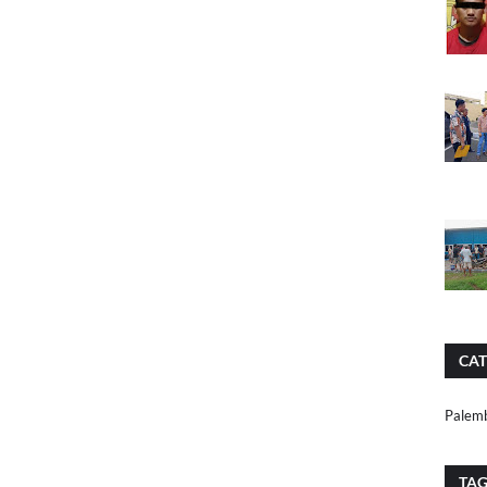
CAT
Palem
TA