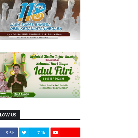
LLOW US
9.5k
7.1k