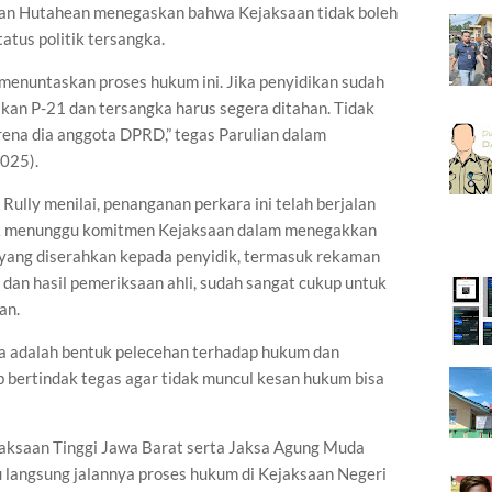
ian Hutahean menegaskan bahwa Kejaksaan tidak boleh
tus politik tersangka.
menuntaskan proses hukum ini. Jika penyidikan sudah
kan P-21 dan tersangka harus segera ditahan. Tidak
rena dia anggota DPRD,” tegas Parulian dalam
2025).
lly menilai, penanganan perkara ini telah berjalan
lik menunggu komitmen Kejaksaan dalam menegakkan
 yang diserahkan kepada penyidik, termasuk rekaman
dan hasil pemeriksaan ahli, sudah sangat cukup untuk
an.
 adalah bentuk pelecehan terhadap hukum dan
 bertindak tegas agar tidak muncul kesan hukum bisa
ksaan Tinggi Jawa Barat serta Jaksa Agung Muda
angsung jalannya proses hukum di Kejaksaan Negeri