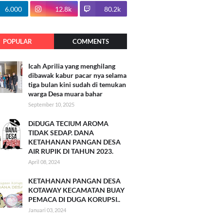
100.7k
6.000
12.8k
80.2k
POPULAR
COMMENTS
Icah Aprilia yang menghilang
dibawak kabur pacar nya selama
tiga bulan kini sudah di temukan
warga Desa muara bahar
September 10, 2025
DiDUGA TECIUM AROMA
TIDAK SEDAP. DANA
KETAHANAN PANGAN DESA
AIR RUPIK DI TAHUN 2023.
April 08, 2024
KETAHANAN PANGAN DESA
KOTAWAY KECAMATAN BUAY
PEMACA DI DUGA KORUPSI..
Januari 03, 2024