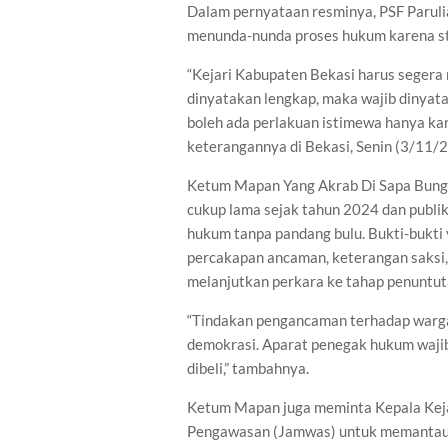
Dalam pernyataan resminya, PSF Parul
menunda-nunda proses hukum karena sta
“Kejari Kabupaten Bekasi harus segera 
dinyatakan lengkap, maka wajib dinyata
boleh ada perlakuan istimewa hanya ka
keterangannya di Bekasi, Senin (3/11/
Ketum Mapan Yang Akrab Di Sapa Bung Ru
cukup lama sejak tahun 2024 dan pub
hukum tanpa pandang bulu. Bukti-bukti
percakapan ancaman, keterangan saksi, 
melanjutkan perkara ke tahap penuntut
“Tindakan pengancaman terhadap warga
demokrasi. Aparat penegak hukum wajib
dibeli,” tambahnya.
Ketum Mapan juga meminta Kepala Keja
Pengawasan (Jamwas) untuk memantau l