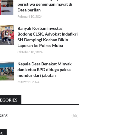
peristiwa penemuan mayat di
Desa berlian
Februari 10, 2024
Banyak Korban investasi
Bodong CLSK, Advokat Indafikri
SH Dampingi Korban Bikin
Laporan ke Polres Muba
Oktober 10, 2024
Kepala Desa Benakat Minyak
dan ketua BPD diduga paksa
mundur dari jabatan
Maret 11, 2024
EGORIES
bang
(65)
GS