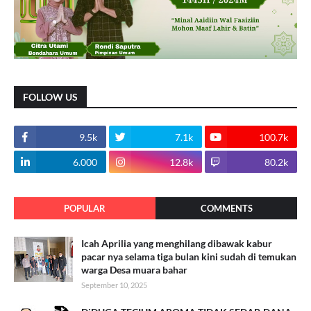
FOLLOW US
9.5k
7.1k
100.7k
6.000
12.8k
80.2k
POPULAR
COMMENTS
Icah Aprilia yang menghilang dibawak kabur
pacar nya selama tiga bulan kini sudah di temukan
warga Desa muara bahar
September 10, 2025