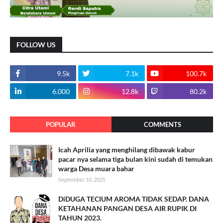
FOLLOW US
9.5k
7.1k
100.7k
6.000
12.8k
80.2k
POPULAR
COMMENTS
Icah Aprilia yang menghilang dibawak kabur
pacar nya selama tiga bulan kini sudah di temukan
warga Desa muara bahar
September 10, 2025
DiDUGA TECIUM AROMA TIDAK SEDAP. DANA
KETAHANAN PANGAN DESA AIR RUPIK DI
TAHUN 2023.