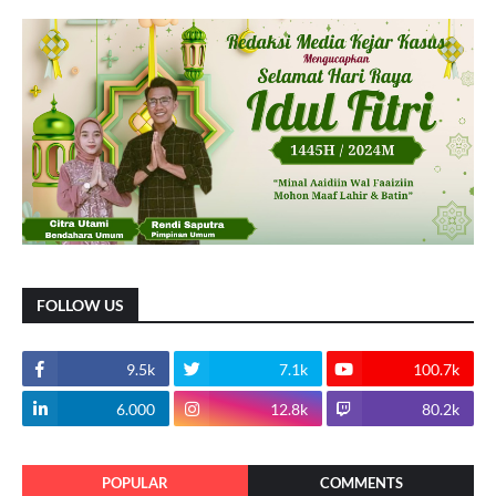
FOLLOW US
9.5k
7.1k
100.7k
6.000
12.8k
80.2k
POPULAR
COMMENTS