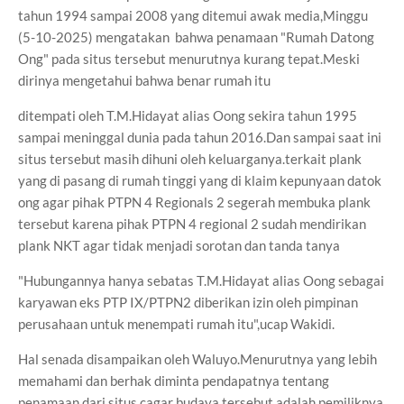
tahun 1994 sampai 2008 yang ditemui awak media,Minggu
(5-10-2025) mengatakan bahwa penamaan "Rumah Datong
Ong" pada situs tersebut menurutnya kurang tepat.Meski
dirinya mengetahui bahwa benar rumah itu
ditempati oleh T.M.Hidayat alias Oong sekira tahun 1995
sampai meninggal dunia pada tahun 2016.Dan sampai saat ini
situs tersebut masih dihuni oleh keluarganya.terkait plank
yang di pasang di rumah tinggi yang di klaim kepunyaan datok
ong agar pihak PTPN 4 Regionals 2 segerah membuka plank
tersebut karena pihak PTPN 4 regional 2 sudah mendirikan
plank NKT agar tidak menjadi sorotan dan tanda tanya
"Hubungannya hanya sebatas T.M.Hidayat alias Oong sebagai
karyawan eks PTP IX/PTPN2 diberikan izin oleh pimpinan
perusahaan untuk menempati rumah itu",ucap Wakidi.
Hal senada disampaikan oleh Waluyo.Menurutnya yang lebih
memahami dan berhak diminta pendapatnya tentang
penamaan dari situs cagar budaya tersebut adalah pemiliknya