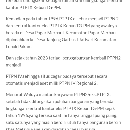
tersebut difungsikan sebagai rumah staf dilingkungan sentral
kantor PTP IX Kebun TG-PM.
Kemudian pada tahun 1996,PTP IX di lebur menjadi PTPN 2
dan sentral kantor eks PTP IX Kebun TG-PM yang awalnya
berada di Desa Pagar Merbau I Kecamatan Pagar Merbau
dipindahkan ke Desa Tanjung Garbus I Jatisari Kecamatan
Lubuk Pakam.
Dan sejak tahun 2023 terjadi penggabungan kembali PTPN2
menjadi
PTPN IV.sehingga situs cagar budaya tersebut secara
otomatis menjadi aset milik PTPN IV Regional 2.
Menurut Waluyo mantan karyawan PTPN2/eks.PTP IX,
setelah tidak difungsikan puluhan bangunan yang berada
lingkungan sentral kantor eks PTP IX Kebun TG-PM sejak
tahun 1996.yang tersisa saat ini hanya tinggal puing puing,
satu satunya yang masih berdiri utuh hanya bangunan berciri
khas Melayu yang akan dijadikan cagar budaya.