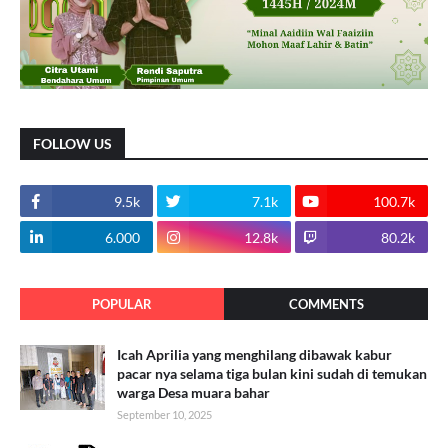
FOLLOW US
9.5k
7.1k
100.7k
6.000
12.8k
80.2k
POPULAR
COMMENTS
Icah Aprilia yang menghilang dibawak kabur
pacar nya selama tiga bulan kini sudah di temukan
warga Desa muara bahar
September 10, 2025