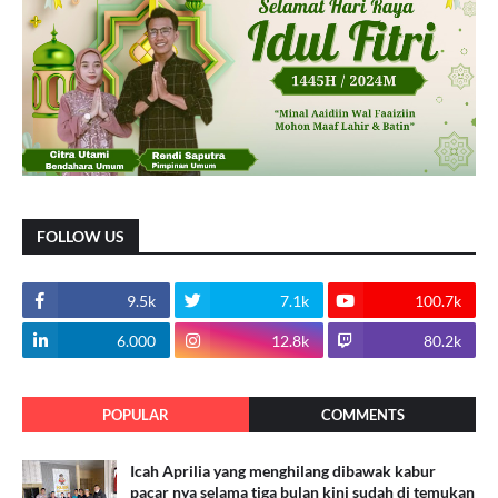
FOLLOW US
9.5k
7.1k
100.7k
6.000
12.8k
80.2k
POPULAR
COMMENTS
Icah Aprilia yang menghilang dibawak kabur
pacar nya selama tiga bulan kini sudah di temukan