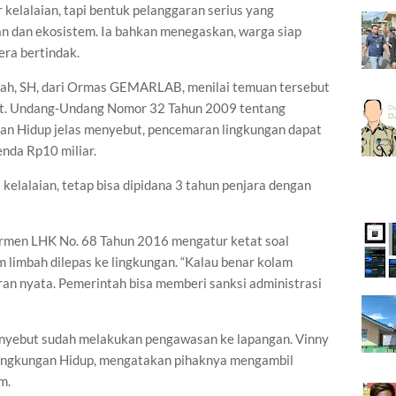
 kelalaian, tapi bentuk pelanggaran serius yang
n dan ekosistem. Ia bahkan menegaskan, warga siap
era bertindak.
yah, SH, dari Ormas GEMARLAB, menilai temuan tersebut
at. Undang-Undang Nomor 32 Tahun 2009 tentang
an Hidup jelas menyebut, pencemaran lingkungan dapat
nda Rp10 miliar.
kelalaian, tetap bisa dipidana 3 tahun penjara dengan
Permen LHK No. 68 Tahun 2016 mengatur ketat soal
limbah dilepas ke lingkungan. “Kalau benar kolam
aran nyata. Pemerintah bisa memberi sanksi administrasi
nyebut sudah melakukan pengawasan ke lapangan. Vinny
 Lingkungan Hidup, mengatakan pihaknya mengambil
m.