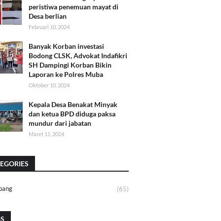
peristiwa penemuan mayat di
Desa berlian
Februari 10, 2024
Banyak Korban investasi
Bodong CLSK, Advokat Indafikri
SH Dampingi Korban Bikin
Laporan ke Polres Muba
Oktober 10, 2024
Kepala Desa Benakat Minyak
dan ketua BPD diduga paksa
mundur dari jabatan
Maret 11, 2024
EGORIES
bang
(65)
GS