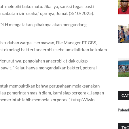
h melebihi baku mutu. Jika iya, sanksi tegas pasti
encabutan izin usaha,” ujarnya, Jumat (3/10/2025).
k DLH mengatakan, pihaknya akan mengundang
tah tuduhan warga. Hermawan, File Manager PT GBS,
teknologi bakteri anaerobik sebelum dialirkan ke kolam.
 Menurutnya, pengolahan anaerobik tidak cukup
sawit. “Kalau hanya mengandalkan bakteri, potensi
 untuk membuktikan bahwa perusahaan melaksanakan
lau pemerintah masih diam, kami siap bergerak. Jangan
CAT
pemerintah lebih membela korporasi,” tutup Wiwin.
Palem
TA