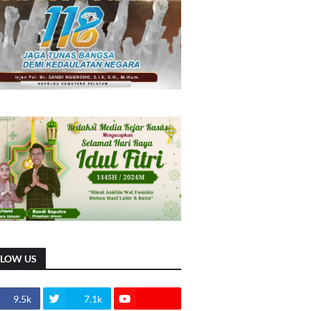
LLOW US
9.5k
7.1k