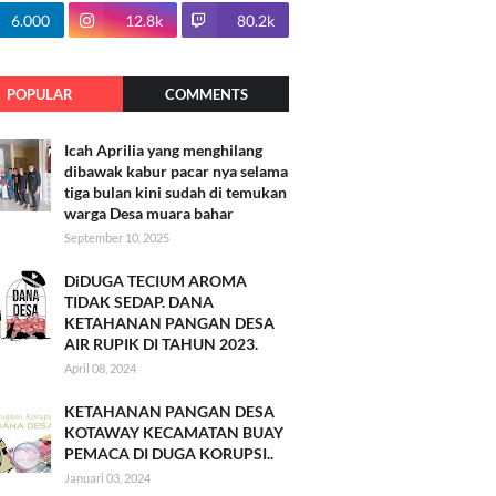
100.7k
6.000
12.8k
80.2k
POPULAR
COMMENTS
Icah Aprilia yang menghilang
dibawak kabur pacar nya selama
tiga bulan kini sudah di temukan
warga Desa muara bahar
September 10, 2025
DiDUGA TECIUM AROMA
TIDAK SEDAP. DANA
KETAHANAN PANGAN DESA
AIR RUPIK DI TAHUN 2023.
April 08, 2024
KETAHANAN PANGAN DESA
KOTAWAY KECAMATAN BUAY
PEMACA DI DUGA KORUPSI..
Januari 03, 2024