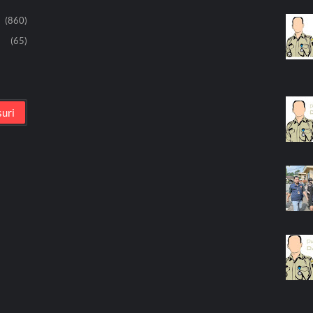
(860)
(65)