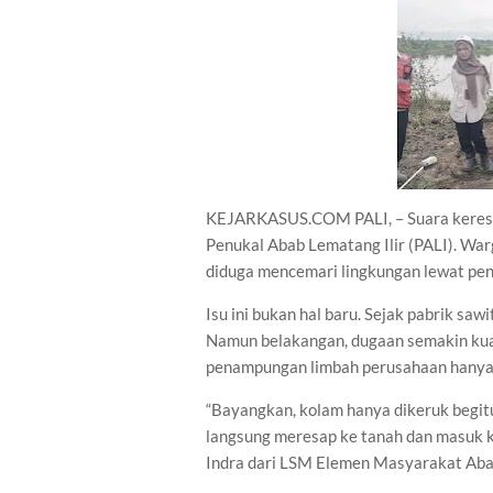
KEJARKASUS.COM PALI, – Suara keresa
Penukal Abab Lematang Ilir (PALI). Wa
diduga mencemari lingkungan lewat peng
Isu ini bukan hal baru. Sejak pabrik sawi
Namun belakangan, dugaan semakin kua
penampungan limbah perusahaan hanya b
“Bayangkan, kolam hanya dikeruk begitu s
langsung meresap ke tanah dan masuk ke
Indra dari LSM Elemen Masyarakat Ab