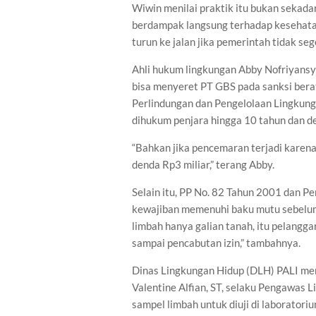
Wiwin menilai praktik itu bukan sekadar
berdampak langsung terhadap kesehata
turun ke jalan jika pemerintah tidak seg
Ahli hukum lingkungan Abby Nofriyans
bisa menyeret PT GBS pada sanksi ber
Perlindungan dan Pengelolaan Lingkung
dihukum penjara hingga 10 tahun dan de
“Bahkan jika pencemaran terjadi karena 
denda Rp3 miliar,” terang Abby.
Selain itu, PP No. 82 Tahun 2001 dan 
kewajiban memenuhi baku mutu sebelum 
limbah hanya galian tanah, itu pelangg
sampai pencabutan izin,” tambahnya.
Dinas Lingkungan Hidup (DLH) PALI me
Valentine Alfian, ST, selaku Pengawas
sampel limbah untuk diuji di laboratoriu