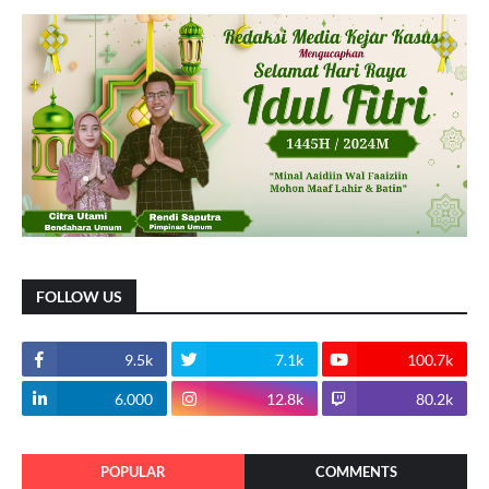
FOLLOW US
9.5k
7.1k
100.7k
6.000
12.8k
80.2k
POPULAR
COMMENTS