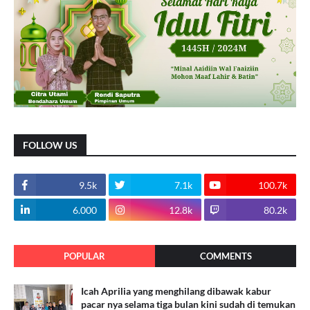
FOLLOW US
9.5k
7.1k
100.7k
6.000
12.8k
80.2k
POPULAR
COMMENTS
Icah Aprilia yang menghilang dibawak kabur
pacar nya selama tiga bulan kini sudah di temukan