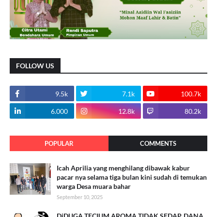
FOLLOW US
9.5k
7.1k
100.7k
6.000
12.8k
80.2k
POPULAR
COMMENTS
Icah Aprilia yang menghilang dibawak kabur
pacar nya selama tiga bulan kini sudah di temukan
warga Desa muara bahar
September 10, 2025
DiDUGA TECIUM AROMA TIDAK SEDAP. DANA