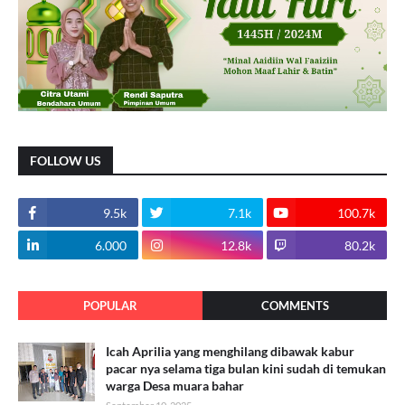
FOLLOW US
9.5k
7.1k
100.7k
6.000
12.8k
80.2k
POPULAR
COMMENTS
Icah Aprilia yang menghilang dibawak kabur
pacar nya selama tiga bulan kini sudah di temukan
warga Desa muara bahar