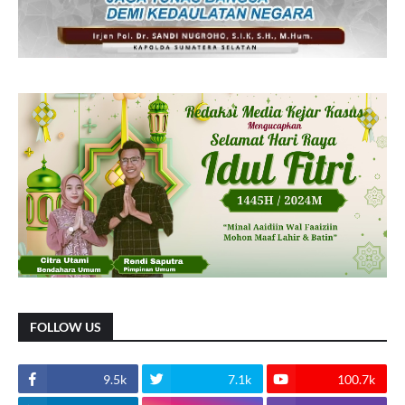
FOLLOW US
9.5k
7.1k
100.7k