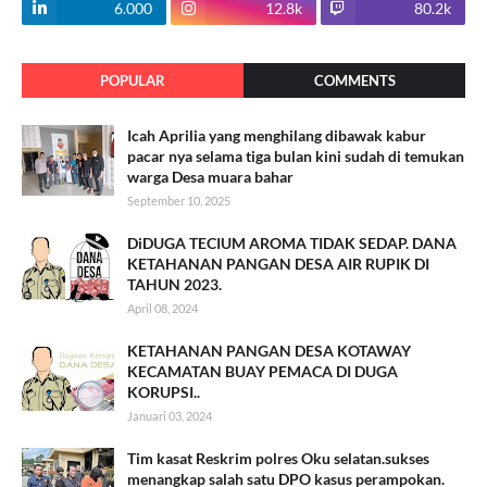
6.000
12.8k
80.2k
POPULAR
COMMENTS
Icah Aprilia yang menghilang dibawak kabur
pacar nya selama tiga bulan kini sudah di temukan
warga Desa muara bahar
September 10, 2025
DiDUGA TECIUM AROMA TIDAK SEDAP. DANA
KETAHANAN PANGAN DESA AIR RUPIK DI
TAHUN 2023.
April 08, 2024
KETAHANAN PANGAN DESA KOTAWAY
KECAMATAN BUAY PEMACA DI DUGA
KORUPSI..
Januari 03, 2024
Tim kasat Reskrim polres Oku selatan.sukses
menangkap salah satu DPO kasus perampokan.