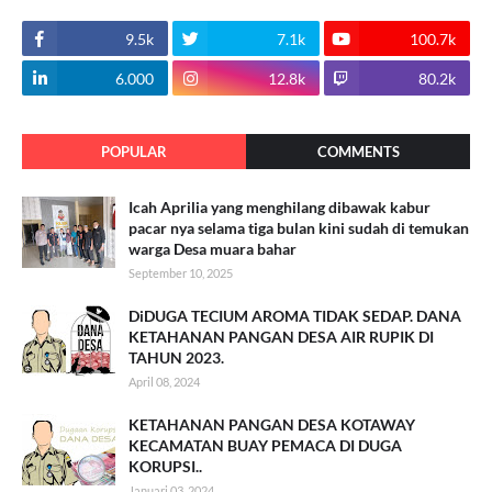
9.5k
7.1k
100.7k
6.000
12.8k
80.2k
POPULAR
COMMENTS
Icah Aprilia yang menghilang dibawak kabur
pacar nya selama tiga bulan kini sudah di temukan
warga Desa muara bahar
September 10, 2025
DiDUGA TECIUM AROMA TIDAK SEDAP. DANA
KETAHANAN PANGAN DESA AIR RUPIK DI
TAHUN 2023.
April 08, 2024
KETAHANAN PANGAN DESA KOTAWAY
KECAMATAN BUAY PEMACA DI DUGA
KORUPSI..
Januari 03, 2024