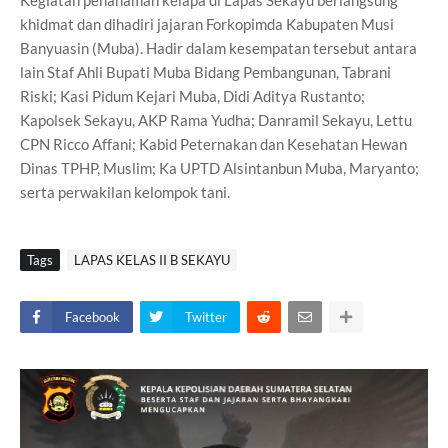
Kegiatan penanaman kelapa di Lapas Sekayu berlangsung
khidmat dan dihadiri jajaran Forkopimda Kabupaten Musi
Banyuasin (Muba). Hadir dalam kesempatan tersebut antara
lain Staf Ahli Bupati Muba Bidang Pembangunan, Tabrani
Riski; Kasi Pidum Kejari Muba, Didi Aditya Rustanto;
Kapolsek Sekayu, AKP Rama Yudha; Danramil Sekayu, Lettu
CPN Ricco Affani; Kabid Peternakan dan Kesehatan Hewan
Dinas TPHP, Muslim; Ka UPTD Alsintanbun Muba, Maryanto;
serta perwakilan kelompok tani.
Tags
LAPAS KELAS II B SEKAYU
Facebook
Twitter