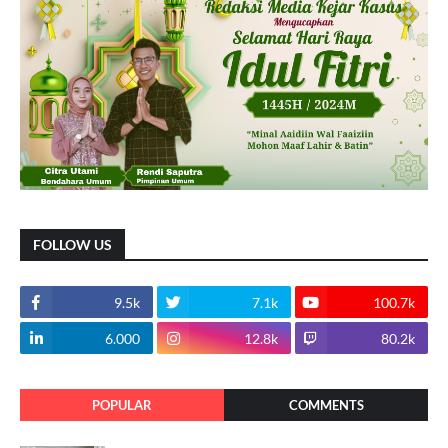
FOLLOW US
9.5k
7.1k
100.7k
6.000
12.8k
80.2k
POPULAR
COMMENTS