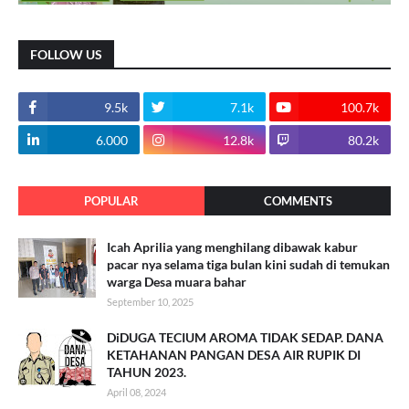
FOLLOW US
9.5k
7.1k
100.7k
6.000
12.8k
80.2k
POPULAR
COMMENTS
Icah Aprilia yang menghilang dibawak kabur
pacar nya selama tiga bulan kini sudah di temukan
warga Desa muara bahar
September 10, 2025
DiDUGA TECIUM AROMA TIDAK SEDAP. DANA
KETAHANAN PANGAN DESA AIR RUPIK DI
TAHUN 2023.
April 08, 2024