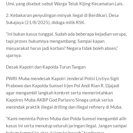
Umi, yang disebut-sebut Warga Teluk Kijing Kecamatan Lais.
2. Kebakaran penyulingan minyak ilegal di Berdikari, Desa
Sukajaya (21/8/2025), diduga milik RSK.
“Ini bukan kasus tunggal. Sudah ada beberapa kejadian serupa,
tapi proses hukumnya mengambang. Sampai kapan
masyarakat harus jadi korban? Negara tidak boleh absen,”
ujarnya.
Desak Kapolri dan Kapolda Turun Tangan
PWRI Muba mendesak Kapolri Jenderal Polisi Listiyo Sigit
Prabowo dan Kapolda Sumsel Irjen Pol Andi Rian R. Djajadi
agar mengambil langkah konkret serta memerintahkan
Kapolres Muba AKBP God Parlasro Sinaga untuk serius
menindak praktik illegal drilling dan illegal refinery di Muba.
“Kami meminta Polres Muba dan Polda Sumsel mengambil alih
kasus ini serta menutup seluruh jaringan ilegal. Jangan sampai
hukum tumpul ke atas, tajam ke bawah,” tandasnya.