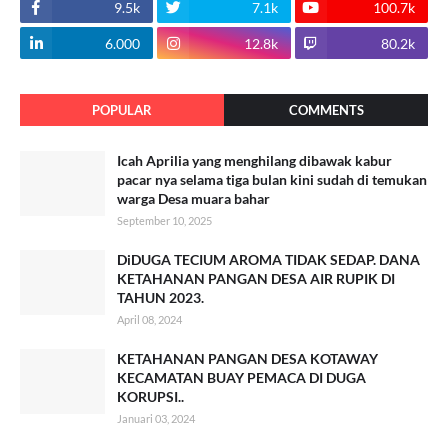
9.5k
7.1k
100.7k
6.000
12.8k
80.2k
POPULAR
COMMENTS
Icah Aprilia yang menghilang dibawak kabur
pacar nya selama tiga bulan kini sudah di temukan
warga Desa muara bahar
September 10, 2025
DiDUGA TECIUM AROMA TIDAK SEDAP. DANA
KETAHANAN PANGAN DESA AIR RUPIK DI
TAHUN 2023.
April 08, 2024
KETAHANAN PANGAN DESA KOTAWAY
KECAMATAN BUAY PEMACA DI DUGA
KORUPSI..
Januari 03, 2024