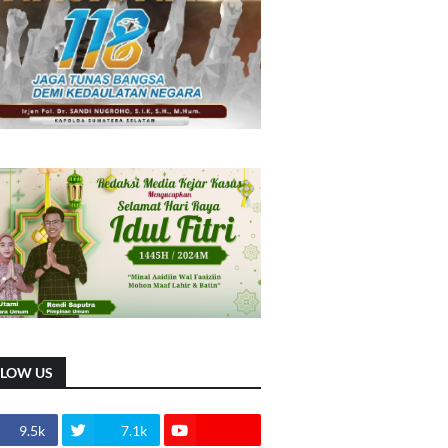
LLOW US
9.5k
7.1k