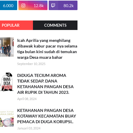
100.7k
6.000
12.8k
80.2k
POPULAR
COMMENTS
Icah Aprilia yang menghilang
dibawak kabur pacar nya selama
tiga bulan kini sudah di temukan
warga Desa muara bahar
September 10, 2025
DiDUGA TECIUM AROMA
TIDAK SEDAP. DANA
KETAHANAN PANGAN DESA
AIR RUPIK DI TAHUN 2023.
April 08, 2024
KETAHANAN PANGAN DESA
KOTAWAY KECAMATAN BUAY
PEMACA DI DUGA KORUPSI..
Januari 03, 2024