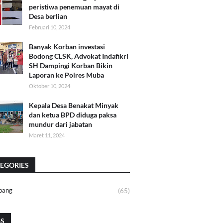
peristiwa penemuan mayat di
Desa berlian
Februari 10, 2024
Banyak Korban investasi
Bodong CLSK, Advokat Indafikri
SH Dampingi Korban Bikin
Laporan ke Polres Muba
Oktober 10, 2024
Kepala Desa Benakat Minyak
dan ketua BPD diduga paksa
mundur dari jabatan
Maret 11, 2024
EGORIES
bang
(65)
GS