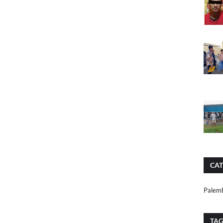
CAT
Palem
TA