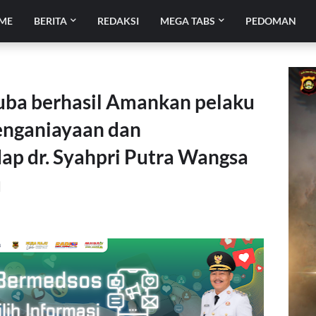
ME
BERITA
REDAKSI
MEGA TABS
PEDOMAN
uba berhasil Amankan pelaku
enganiayaan dan
p dr. Syahpri Putra Wangsa
u