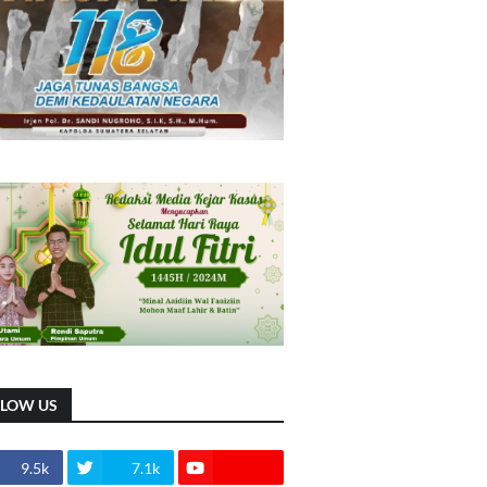
LLOW US
9.5k
7.1k