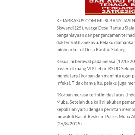
KEJARKASUS.COM MUSI BANYUASIN Sa
Siswandi (25), warga Desa Rantau Sial
penganiayaan dan pengancaman terhada
dokter RSUD Sekayu. Pelaku diamankan
minimarket di Desa Rantau Sialang.
Kasus ini berawal pada Selasa (12/8/20
pasien di ruang VIP Leban RSUD Sekayu.
mendatangi korban dan meminta agar pa
Infeksi. Tidak hanya itu, pelaku juga m
"Korban merasa terintimidasi atas tinda
Muba. Setelah dua kali dilakukan peman
kepolisian yaitu dengan perintah memb
mewakili Kasat Reskrim Polres Muba AKP 
(26/8/2025).