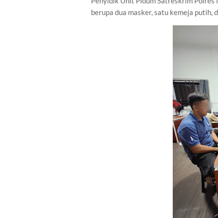
Penyidik Unit Pidum Satreskrim Polres
berupa dua masker, satu kemeja putih, d