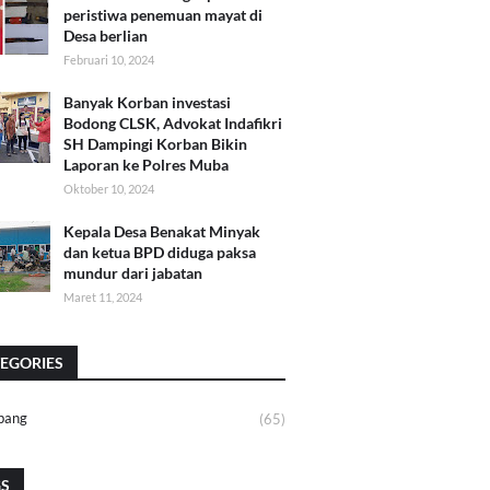
peristiwa penemuan mayat di
Desa berlian
Februari 10, 2024
Banyak Korban investasi
Bodong CLSK, Advokat Indafikri
SH Dampingi Korban Bikin
Laporan ke Polres Muba
Oktober 10, 2024
Kepala Desa Benakat Minyak
dan ketua BPD diduga paksa
mundur dari jabatan
Maret 11, 2024
EGORIES
bang
(65)
GS