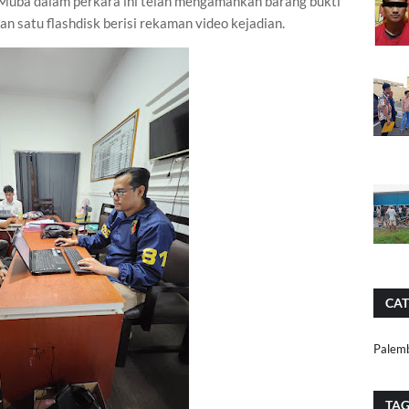
 Muba dalam perkara ini telah mengamankan barang bukti
an satu flashdisk berisi rekaman video kejadian.
CAT
Palem
TA