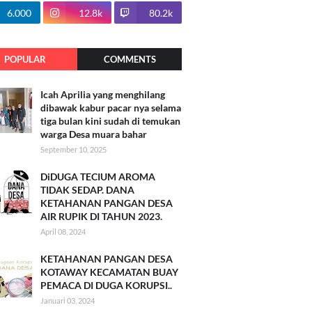
100.7k
6.000
12.8k
80.2k
POPULAR
COMMENTS
Icah Aprilia yang menghilang
dibawak kabur pacar nya selama
tiga bulan kini sudah di temukan
warga Desa muara bahar
September 10, 2025
DiDUGA TECIUM AROMA
TIDAK SEDAP. DANA
KETAHANAN PANGAN DESA
AIR RUPIK DI TAHUN 2023.
April 08, 2024
KETAHANAN PANGAN DESA
KOTAWAY KECAMATAN BUAY
PEMACA DI DUGA KORUPSI..
Januari 03, 2024