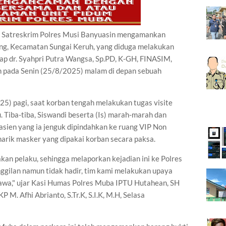
treskrim Polres Musi Banyuasin mengamankan
ang, Kecamatan Sungai Keruh, yang diduga melakukan
p dr. Syahpri Putra Wangsa, Sp.PD, K-GH, FINASIM,
 pada Senin (25/8/2025) malam di depan sebuah
25) pagi, saat korban tengah melakukan tugas visite
 Tiba-tiba, Siswandi beserta (Is) marah-marah dan
sien yang ia jenguk dipindahkan ke ruang VIP Non
enarik masker yang dipakai korban secara paksa.
kan pelaku, sehingga melaporkan kejadian ini ke Polres
ggilan namun tidak hadir, tim kami melakukan upaya
awa," ujar Kasi Humas Polres Muba IPTU Hutahean, SH
M. Afhi Abrianto, S.Tr.K, S.I.K, M.H, Selasa