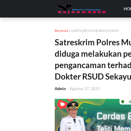
HO
Beranda
KAPOLRES MUSI BANYUASIN
Satreskrim Polres M
diduga melakukan p
pengancaman terhada
Dokter RSUD Sekay
Admin
-
Agustus 27, 2025