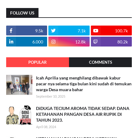
FOLLOW US
9.5k
7.1k
100.7k
6.000
12.8k
80.2k
POPULAR
COMMENTS
Icah Aprilia yang menghilang dibawak kabur
pacar nya selama tiga bulan kini sudah di temukan
warga Desa muara bahar
September 10, 2025
DiDUGA TECIUM AROMA TIDAK SEDAP. DANA
KETAHANAN PANGAN DESA AIR RUPIK DI
TAHUN 2023.
April 08, 2024