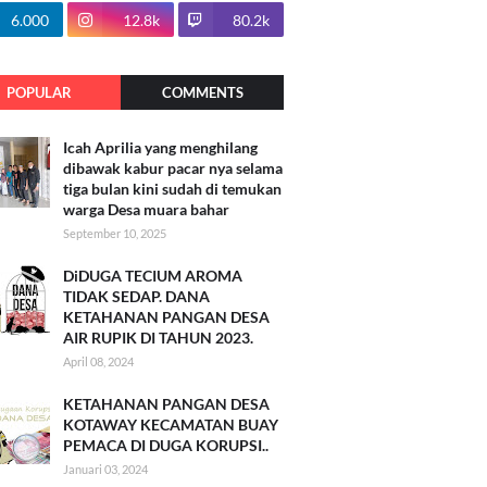
100.7k
6.000
12.8k
80.2k
POPULAR
COMMENTS
Icah Aprilia yang menghilang
dibawak kabur pacar nya selama
tiga bulan kini sudah di temukan
warga Desa muara bahar
September 10, 2025
DiDUGA TECIUM AROMA
TIDAK SEDAP. DANA
KETAHANAN PANGAN DESA
AIR RUPIK DI TAHUN 2023.
April 08, 2024
KETAHANAN PANGAN DESA
KOTAWAY KECAMATAN BUAY
PEMACA DI DUGA KORUPSI..
Januari 03, 2024