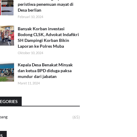
peristiwa penemuan mayat di
Desa berlian
Februari 10, 2024
Banyak Korban investasi
Bodong CLSK, Advokat Indafikri
SH Dampingi Korban Bikin
Laporan ke Polres Muba
Oktober 10, 2024
Kepala Desa Benakat Minyak
dan ketua BPD diduga paksa
mundur dari jabatan
Maret 11, 2024
EGORIES
bang
(65)
GS