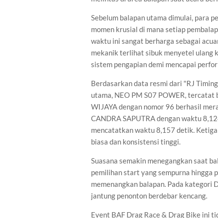
Sebelum balapan utama dimulai, para pes
momen krusial di mana setiap pembalap
waktu ini sangat berharga sebagai acu
mekanik terlihat sibuk menyetel ulang k
sistem pengapian demi mencapai perfo
Berdasarkan data resmi dari "RJ Timing",
utama, NEO PM S07 POWER, tercatat 
WIJAYA dengan nomor 96 berhasil meraih
CANDRA SAPUTRA dengan waktu 8,124 d
mencatatkan waktu 8,157 detik. Ketiga
biasa dan konsistensi tinggi.
Suasana semakin menegangkan saat balap
pemilihan start yang sempurna hingga 
memenangkan balapan. Pada kategori D
jantung penonton berdebar kencang.
Event BAF Drag Race & Drag Bike ini t