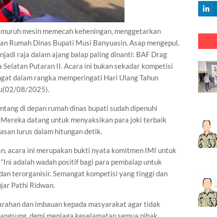
uruh mesin memecah keheningan, menggetarkan
pan Rumah Dinas Bupati Musi Banyuasin. Asap mengepul,
adi raja dalam ajang balap paling dinanti: BAF Drag
Selatan Putaran II. Acara ini bukan sekadar kompetisi
ngat dalam rangka memperingati Hari Ulang Tahun
tu(02/08/2025).
ntang di depan rumah dinas bupati sudah dipenuhi
. Mereka datang untuk menyaksikan para joki terbaik
san lurus dalam hitungan detik.
n, acara ini merupakan bukti nyata komitmen IMI untuk
Ini adalah wadah positif bagi para pembalap untuk
an terorganisir. Semangat kompetisi yang tinggi dan
ujar Pathi Ridwan.
 arahan dan imbauan kepada masyarakat agar tidak
rlangsung, demi menjaga keselamatan semua pihak.