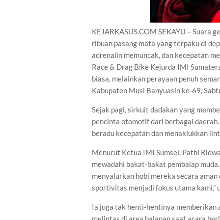
KEJARKASUS.COM SEKAYU – Suara gem
ribuan pasang mata yang terpaku di de
adrenalin memuncak, dan kecepatan menj
Race & Drag Bike Kejurda IMI Sumatera 
biasa, melainkan perayaan penuh sema
Kabupaten Musi Banyuasin ke-69, Sab
Sejak pagi, sirkuit dadakan yang membe
pencinta otomotif dari berbagai daerah
beradu kecepatan dan menaklukkan linta
Menurut Ketua IMI Sumsel, Pathi Ridwa
mewadahi bakat-bakat pembalap muda. “
menyalurkan hobi mereka secara aman d
sportivitas menjadi fokus utama kami,” 
Ia juga tak henti-hentinya memberikan
melintas di area balapan saat acara be