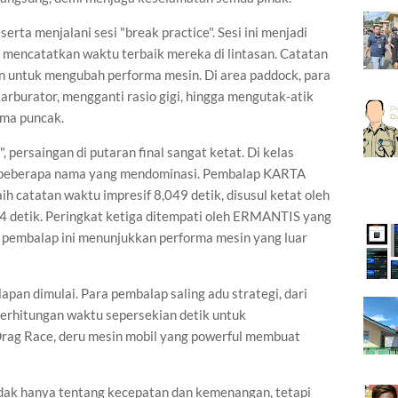
erta menjalani sesi "break practice". Sesi ini menjadi
 mencatatkan waktu terbaik mereka di lintasan. Catatan
an untuk mengubah performa mesin. Di area paddock, para
arburator, mengganti rasio gigi, hingga mengutak-atik
rma puncak.
 persaingan di putaran final sangat ketat. Di kelas
beberapa nama yang mendominasi. Pembalap KARTA
 catatan waktu impresif 8,049 detik, disusul ketat oleh
etik. Peringkat ketiga ditempati oleh ERMANTIS yang
 pembalap ini menunjukkan performa mesin yang luar
an dimulai. Para pembalap saling adu strategi, dari
perhitungan waktu sepersekian detik untuk
rag Race, deru mesin mobil yang powerful membuat
idak hanya tentang kecepatan dan kemenangan, tetapi