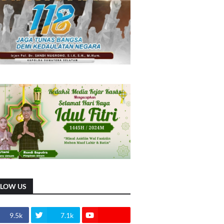
LLOW US
9.5k
7.1k